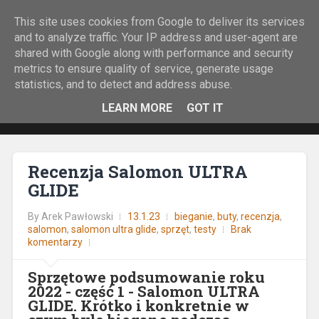
This site uses cookies from Google to deliver its services
Rock&Run
and to analyze traffic. Your IP address and user-agent are
shared with Google along with performance and security
O bieganiu z górskiej perspektywy.
metrics to ensure quality of service, generate usage
statistics, and to detect and address abuse.
LEARN MORE
GOT IT
Recenzja Salomon ULTRA
GLIDE
By
Arek Pawłowski
13.1.23
bieganie
,
buty
,
recenzja
,
salomon
,
salomon ultra glide
,
sprzęt
,
testy
Brak
komentarzy
Sprzętowe podsumowanie roku
2022 - część 1 -
Salomon
ULTRA
GLIDE.
Krótko i konkretnie w