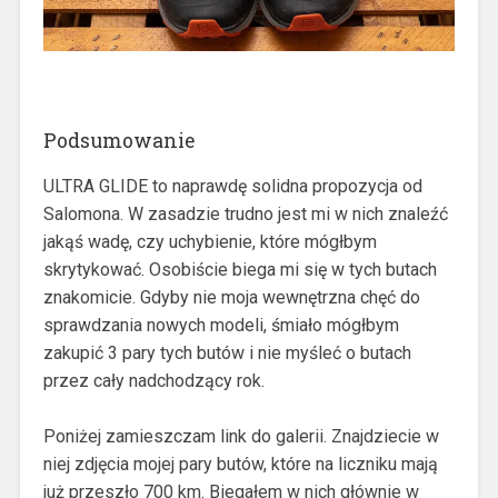
Podsumowanie
ULTRA GLIDE to naprawdę solidna propozycja od
Salomona. W zasadzie trudno jest mi w nich znaleźć
jakąś wadę, czy uchybienie, które mógłbym
skrytykować. Osobiście biega mi się w tych butach
znakomicie. Gdyby nie moja wewnętrzna chęć do
sprawdzania nowych modeli, śmiało mógłbym
zakupić 3 pary tych butów i nie myśleć o butach
przez cały nadchodzący rok.
Poniżej zamieszczam link do galerii. Znajdziecie w
niej zdjęcia mojej pary butów, które na liczniku mają
już przeszło 700 km. Biegałem w nich głównie w