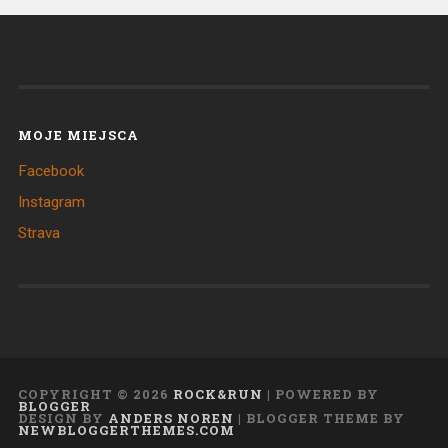
MOJE MIEJSCA
Facebook
Instagram
Strava
COPYRIGHT ©
2026
ROCK&RUN
| POWERED BY
BLOGGER
DESIGN BY
ANDERS NOREN
| BLOGGER THEME BY
NEWBLOGGERTHEMES.COM