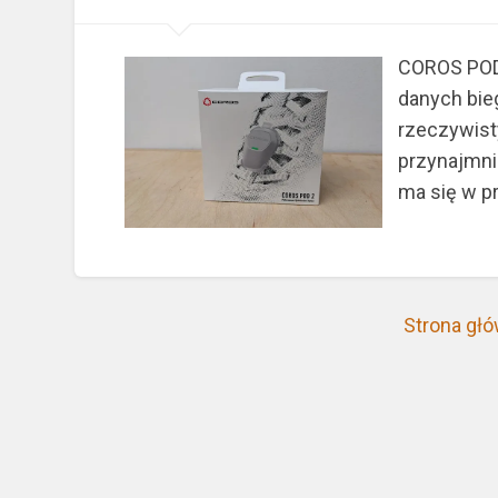
COROS POD 
danych bie
rzeczywist
przynajmni
ma się w p
Strona gł