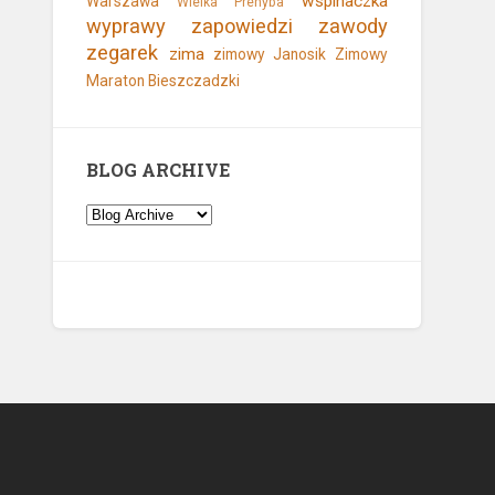
wspinaczka
Warszawa
Wielka Prehyba
wyprawy
zapowiedzi
zawody
zegarek
zima
zimowy Janosik
Zimowy
Maraton Bieszczadzki
BLOG ARCHIVE