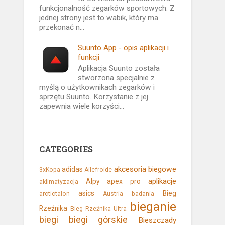
funkcjonalność zegarków sportowych. Z
jednej strony jest to wabik, który ma
przekonać n...
Suunto App - opis aplikacji i
funkcji
Aplikacja Suunto została
stworzona specjalnie z
myślą o użytkownikach zegarków i
sprzętu Suunto. Korzystanie z jej
zapewnia wiele korzyści...
CATEGORIES
akcesoria biegowe
adidas
3xKopa
Ailefroide
aplikacje
Alpy
apex pro
aklimatyzacja
asics
Bieg
arctictalon
Austria
badania
bieganie
Rzeźnika
Bieg Rzeźnika Ultra
biegi
biegi górskie
Bieszczady