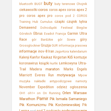
buty
bluetooth
BUGT
buty terenowe
Chojnik
coros
ciekawostki
coros apex
coros apex 2
pro
coros apex pro
coros pod 2
COROS
czapki
czujnik tętna
Training Hub
Cumulus
Demawend
Dolnośląski Festiwal Biegów
Elbrus
Garmin Ultra
Górskich
Evadict
Francja
Race
góry
gór Bardzkie
gór Sowie
Gruzja
Grossglockner
GUR
informacja prasowa
informacje
inov-8
Iran
Jaga-Kora
kalendarium
KiS
Kalenji
Kanfor
Kaukaz
Kirgistan
kontuzje
koronawirus
książki
Łemkowyna Ultra-
kurtki
maraton
Trail
Madera
Marks Engels
motywacja
Marriott Everes Run
Mpow
muzyka
nakładki antypoślizgowe
namioty
November Expedition
odzież
ogłoszenia
Orlen Warsaw
OH1
oh1+
on
On Running
Pamir
Marathon
Pik Ismaila Samaniego
Pik Komunizmu
Pik Korżeniewskiej
Pik
podsumowanie
Lenina
pod 2
podcasty