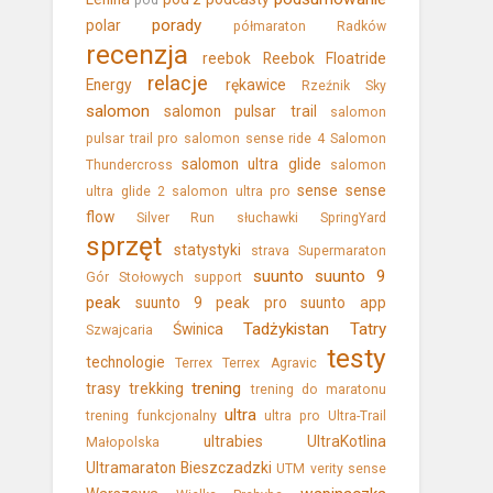
pod
porady
polar
półmaraton
Radków
recenzja
reebok
Reebok Floatride
relacje
Energy
rękawice
Rzeźnik Sky
salomon
salomon pulsar trail
salomon
pulsar trail pro
salomon sense ride 4
Salomon
salomon ultra glide
Thundercross
salomon
sense
sense
ultra glide 2
salomon ultra pro
flow
Silver Run
słuchawki
SpringYard
sprzęt
statystyki
strava
Supermaraton
suunto
suunto 9
Gór Stołowych
support
peak
suunto 9 peak pro
suunto app
Tadżykistan
Tatry
Świnica
Szwajcaria
testy
technologie
Terrex
Terrex Agravic
trening
trasy
trekking
trening do maratonu
ultra
trening funkcjonalny
ultra pro
Ultra-Trail
ultrabies
UltraKotlina
Małopolska
Ultramaraton Bieszczadzki
UTM
verity sense