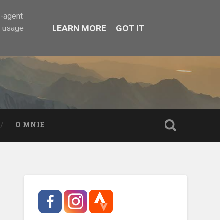
r-agent
LEARN MORE
GOT IT
e usage
O MNIE