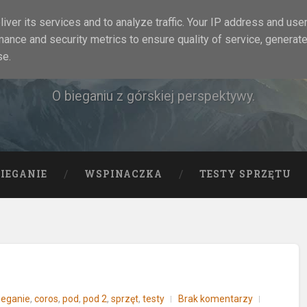
iver its services and to analyze traffic. Your IP address and use
mance and security metrics to ensure quality of service, generat
Rock&Run
se.
O bieganiu z górskiej perspektywy.
BIEGANIE
WSPINACZKA
TESTY SPRZĘTU
ieganie
,
coros
,
pod
,
pod 2
,
sprzęt
,
testy
Brak komentarzy