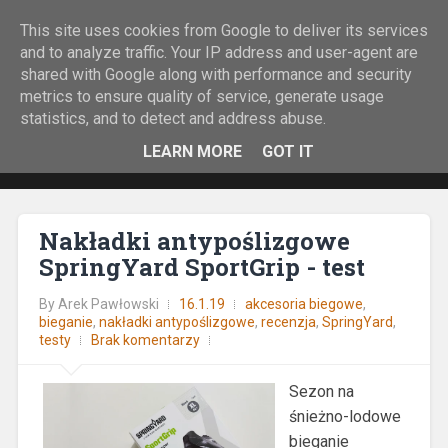
This site uses cookies from Google to deliver its services
Rock&Run
and to analyze traffic. Your IP address and user-agent are
shared with Google along with performance and security
O bieganiu z górskiej perspektywy.
metrics to ensure quality of service, generate usage
statistics, and to detect and address abuse.
LEARN MORE
GOT IT
Nakładki antypoślizgowe
SpringYard SportGrip - test
By
Arek Pawłowski
16.1.19
akcesoria biegowe
,
bieganie
,
nakładki antypoślizgowe
,
recenzja
,
SpringYard
,
testy
Brak komentarzy
Sezon na
śnieżno-lodowe
bieganie