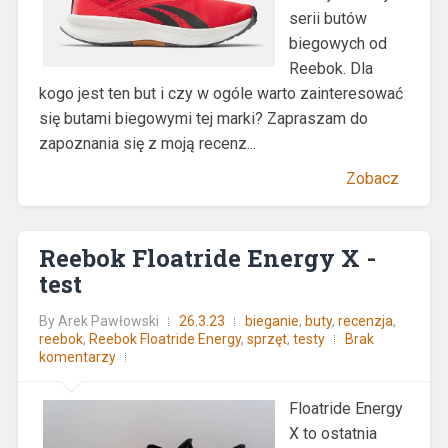
serii butów
biegowych od
Reebok. Dla
kogo jest ten but i czy w ogóle warto zainteresować
się butami biegowymi tej marki? Zapraszam do
zapoznania się z moją recenz...
Zobacz
Reebok Floatride Energy X -
test
By
Arek Pawłowski
26.3.23
bieganie
,
buty
,
recenzja
,
reebok
,
Reebok Floatride Energy
,
sprzęt
,
testy
Brak
komentarzy
Floatride Energy
X to ostatnia