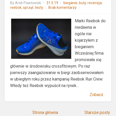
By
Arek Pawłowski
31.5.19
bieganie
,
buty
,
recenzja
,
reebok
,
sprzęt
,
testy
Brak komentarzy
Marki Reebok do
niedawna w
ogóle nie
kojarzyłem z
bieganiem.
Wcześniej firma
promowała się
głównie w środowisku crossfitowym. Po raz
pierwszy zaangażowanie w biegi zaobserwowałem
w ubiegłym roku przez kampanię Reebok Run Crew.
Wtedy też Reebok wypuścił na rynek...
Zobacz
Strona główna
Starsze posty