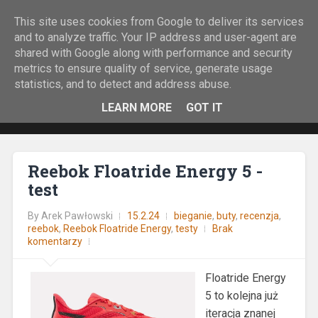
This site uses cookies from Google to deliver its services
Rock&Run
and to analyze traffic. Your IP address and user-agent are
shared with Google along with performance and security
O bieganiu z górskiej perspektywy.
metrics to ensure quality of service, generate usage
statistics, and to detect and address abuse.
LEARN MORE
GOT IT
Reebok Floatride Energy 5 -
test
By
Arek Pawłowski
15.2.24
bieganie
,
buty
,
recenzja
,
reebok
,
Reebok Floatride Energy
,
testy
Brak
komentarzy
Floatride Energy
5 to kolejna już
iteracja znanej