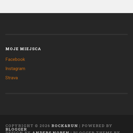
MOJE MIEJSCA
Facebook
Instagram
Strava
COPYRIGHT ©
2026
ROCK&RUN
| POWERED BY
BLOGGER
DESIGN BY
ANDERS NOREN
| BLOGGER THEME BY