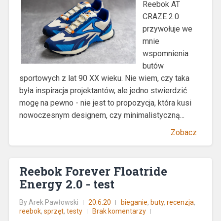
Reebok AT
CRAZE 2.0
przywołuje we
mnie
wspomnienia
butów
sportowych z lat 90 XX wieku. Nie wiem, czy taka
była inspiracja projektantów, ale jedno stwierdzić
mogę na pewno - nie jest to propozycja, która kusi
nowoczesnym designem, czy minimalistyczną...
Zobacz
Reebok Forever Floatride
Energy 2.0 - test
By
Arek Pawłowski
20.6.20
bieganie
,
buty
,
recenzja
,
reebok
,
sprzęt
,
testy
Brak komentarzy