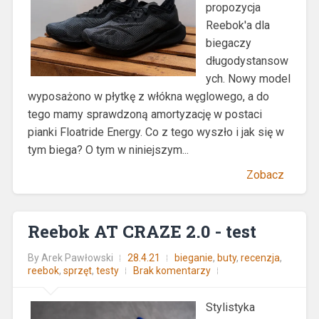
propozycja
Reebok'a dla
biegaczy
długodystansow
ych. Nowy model
wyposażono w płytkę z włókna węglowego, a do
tego mamy sprawdzoną amortyzację w postaci
pianki Floatride Energy. Co z tego wyszło i jak się w
tym biega? O tym w niniejszym...
Zobacz
Reebok AT CRAZE 2.0 - test
By
Arek Pawłowski
28.4.21
bieganie
,
buty
,
recenzja
,
reebok
,
sprzęt
,
testy
Brak komentarzy
Stylistyka