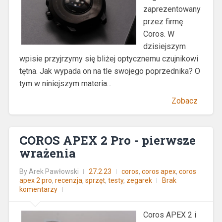
zaprezentowany
przez firmę
Coros. W
dzisiejszym
wpisie przyjrzymy się bliżej optycznemu czujnikowi
tętna. Jak wypada on na tle swojego poprzednika? O
tym w niniejszym materia...
Zobacz
COROS APEX 2 Pro - pierwsze
wrażenia
By
Arek Pawłowski
27.2.23
coros
,
coros apex
,
coros
apex 2 pro
,
recenzja
,
sprzęt
,
testy
,
zegarek
Brak
komentarzy
Coros APEX 2 i