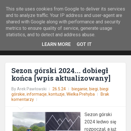
This site uses cookies from Google to deliver its services
Rock&Run
and to analyze traffic. Your IP address and user-agent are
shared with Google along with performance and security
O bieganiu z górskiej perspektywy.
metrics to ensure quality of service, generate usage
statistics, and to detect and address abuse.
LEARN MORE
GOT IT
Sezon górski 2024... dobiegł
końca [wpis aktualizowany]
By
Arek Pawłowski
26.5.24
bieganie
,
biegi
,
biegi
górskie
,
informacje
,
kontuzje
,
Wielka Prehyba
Brak
komentarzy
Sezon górski
2024 ledwo się
rozpoczął, a już