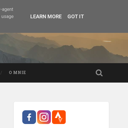
r-agent
LEARN MORE
GOT IT
e usage
O MNIE