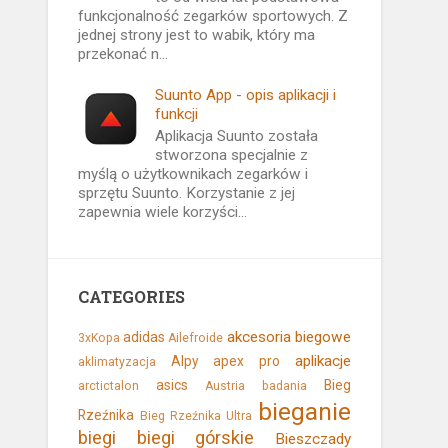
funkcjonalność zegarków sportowych. Z
jednej strony jest to wabik, który ma
przekonać n...
Suunto App - opis aplikacji i
funkcji
Aplikacja Suunto została
stworzona specjalnie z
myślą o użytkownikach zegarków i
sprzętu Suunto. Korzystanie z jej
zapewnia wiele korzyści...
CATEGORIES
akcesoria biegowe
adidas
3xKopa
Ailefroide
aplikacje
Alpy
apex pro
aklimatyzacja
asics
Bieg
arctictalon
Austria
badania
bieganie
Rzeźnika
Bieg Rzeźnika Ultra
biegi
biegi górskie
Bieszczady