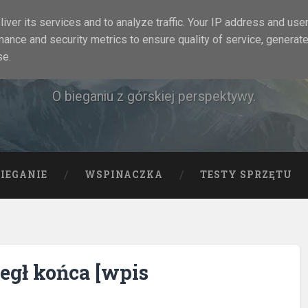
iver its services and to analyze traffic. Your IP address and use
mance and security metrics to ensure quality of service, generat
Rock&Run
se.
O bieganiu z górskiej perspektywy.
BIEGANIE
WSPINACZKA
TESTY SPRZĘTU
iegł końca [wpis