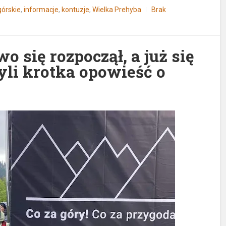
górskie
,
informacje
,
kontuzje
,
Wielka Prehyba
Brak
o się rozpoczął, a już się
yli krotka opowieść o