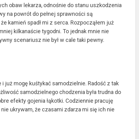
ych obaw lekarza, odnośnie do stanu uszkodzenia
ywy na powrót do pełnej sprawności są
 że kamień spadł mi z serca. Rozpocząłem już
jmniej kilkanaście tygodni. To jednak mnie nie
tywny scenariusz nie był w cale taki pewny.
e i już mogę kuśtykać samodzielnie. Radość z tak
żliwość samodzielnego chodzenia była trudna do
obre efekty gojenia łąkotki. Codziennie pracuję
ć nie ukrywam, że czasami zdarza mi się ich nie