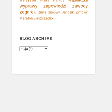
wspinaczka
Warszawa
Wielka Prehyba
wyprawy
zapowiedzi
zawody
zegarek
zima
zimowy Janosik
Zimowy
Maraton Bieszczadzki
BLOG ARCHIVE