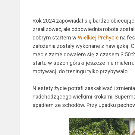
Rok 2024 zapowiadał się bardzo obiecująco
zrealizować, ale odpowiednia robota zost
dobrym startem w
Wielkiej Prehybie
na fes
założenia zostały wykonane z nawiązką. Ce
mecie zameldowałem się z czasem 3:50:27
startu w sezon górski jeszcze nie miałem. „
motywacji do treningu tylko przybywało.
Niestety życie potrafi zaskakiwać i zmieni
nadchodzącego wielkimi krokami, Supermar
spadłem ze schodów. Przy upadku pechowo 