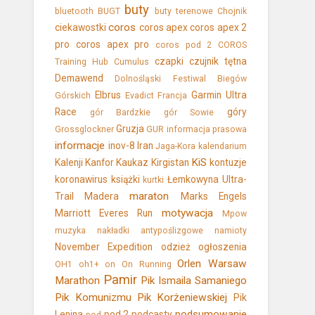
buty
bluetooth
BUGT
buty terenowe
Chojnik
coros
ciekawostki
coros apex
coros apex 2
pro
coros apex pro
coros pod 2
COROS
czapki
czujnik tętna
Training Hub
Cumulus
Demawend
Dolnośląski Festiwal Biegów
Elbrus
Garmin Ultra
Górskich
Evadict
Francja
Race
góry
gór Bardzkie
gór Sowie
Gruzja
Grossglockner
GUR
informacja prasowa
informacje
inov-8
Iran
Jaga-Kora
kalendarium
KiS
Kalenji
Kanfor
Kaukaz
Kirgistan
kontuzje
koronawirus
książki
Łemkowyna Ultra-
kurtki
maraton
Trail
Madera
Marks Engels
motywacja
Marriott Everes Run
Mpow
muzyka
nakładki antypoślizgowe
namioty
November Expedition
odzież
ogłoszenia
Orlen Warsaw
OH1
oh1+
on
On Running
Pamir
Marathon
Pik Ismaila Samaniego
Pik Komunizmu
Pik Korżeniewskiej
Pik
podsumowanie
Lenina
pod 2
podcasty