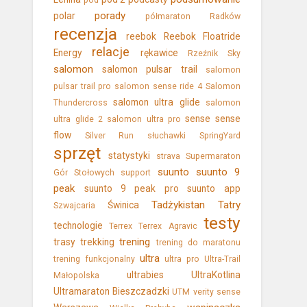
pod
porady
polar
półmaraton
Radków
recenzja
reebok
Reebok Floatride
relacje
Energy
rękawice
Rzeźnik Sky
salomon
salomon pulsar trail
salomon
pulsar trail pro
salomon sense ride 4
Salomon
salomon ultra glide
Thundercross
salomon
sense
sense
ultra glide 2
salomon ultra pro
flow
Silver Run
słuchawki
SpringYard
sprzęt
statystyki
strava
Supermaraton
suunto
suunto 9
Gór Stołowych
support
peak
suunto 9 peak pro
suunto app
Tadżykistan
Tatry
Świnica
Szwajcaria
testy
technologie
Terrex
Terrex Agravic
trening
trasy
trekking
trening do maratonu
ultra
trening funkcjonalny
ultra pro
Ultra-Trail
ultrabies
UltraKotlina
Małopolska
Ultramaraton Bieszczadzki
UTM
verity sense