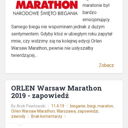
maratonie był
bardzo
emocjonujący.
Samego biegu nie wspominam jednak z dużym
sentymentem. Gdyby ktoś w ubiegłym roku zapytał
mnie, czy widzimy się na kolejnej edycji Orlen
Warsaw Marathon, pewnie nie usłyszałby
twierdzącej...
Zobacz
ORLEN Warsaw Marathon
2019 - zapowiedź
By
Arek Pawłowski
11.4.19
bieganie
,
biegi
,
maraton
,
Orlen Warsaw Marathon
,
Warszawa
,
zapowiedzi
,
zawody
Brak komentarzy