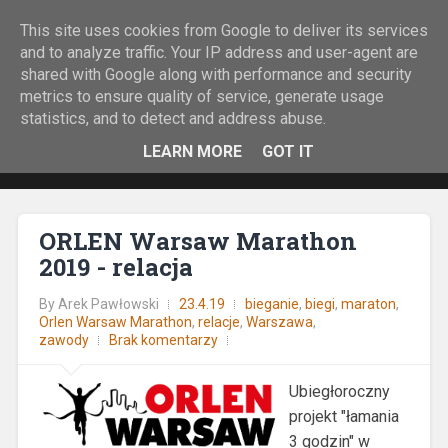
This site uses cookies from Google to deliver its services
Rock&Run
and to analyze traffic. Your IP address and user-agent are
shared with Google along with performance and security
O bieganiu z górskiej perspektywy.
metrics to ensure quality of service, generate usage
statistics, and to detect and address abuse.
LEARN MORE
GOT IT
ORLEN Warsaw Marathon
2019 - relacja
By
Arek Pawłowski
23.4.19
bieganie
,
biegi
,
maraton
,
Orlen Warsaw Marathon
,
relacje
,
Warszawa
,
zawody
Brak komentarzy
Ubiegłoroczny
projekt "łamania
3 godzin" w