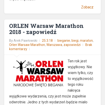
Zobacz
ORLEN Warsaw Marathon
2018 - zapowiedź
By
Arek Pawłowski
25.3.18
bieganie
,
biegi
,
maraton
,
Orlen Warsaw Marathon
,
Warszawa
,
zapowiedzi
Brak
komentarzy
Ten rok jest
wyjątkowy. Nie
wiem tylko, czy
to wyjątkowość
tego roku
nakręca
wyjątkowe wydarzenia, czy jest może zupełnie
odwrotnie. Jedno z tych wydarzeń będzie miało