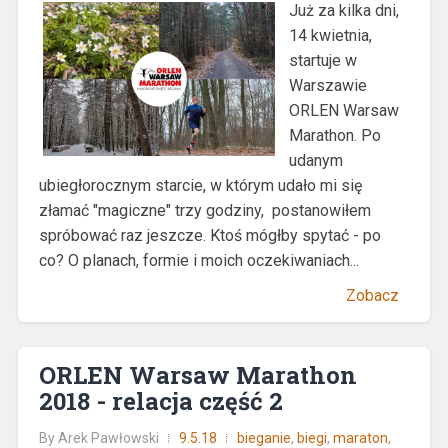
Już za kilka dni,
14 kwietnia,
startuje w
Warszawie
ORLEN Warsaw
Marathon. Po
udanym
ubiegłorocznym starcie, w którym udało mi się
złamać "magiczne" trzy godziny, postanowiłem
spróbować raz jeszcze. Ktoś mógłby spytać - po
co? O planach, formie i moich oczekiwaniach...
Zobacz
ORLEN Warsaw Marathon
2018 - relacja część 2
By
Arek Pawłowski
9.5.18
bieganie
,
biegi
,
maraton
,