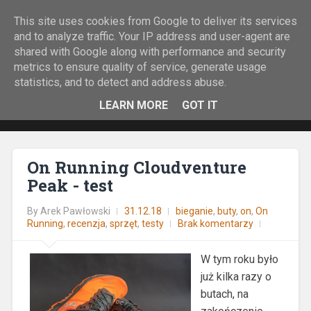
This site uses cookies from Google to deliver its services
Rock&Run
and to analyze traffic. Your IP address and user-agent are
shared with Google along with performance and security
O bieganiu z górskiej perspektywy.
metrics to ensure quality of service, generate usage
statistics, and to detect and address abuse.
LEARN MORE
GOT IT
On Running Cloudventure
Peak - test
By
Arek Pawłowski
31.12.18
bieganie
,
buty
,
on
,
On
Running
,
recenzja
,
sprzęt
,
testy
Brak komentarzy
W tym roku było
już kilka razy o
butach, na