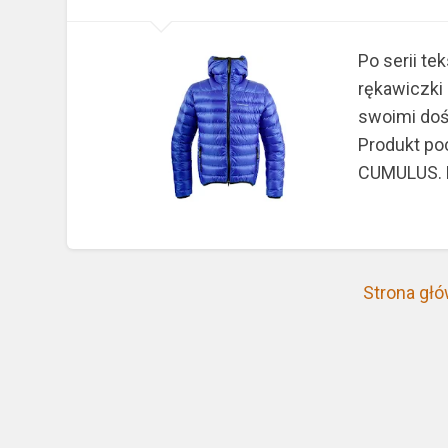
Po serii t
rękawiczki 
swoimi doś
Produkt poc
CUMULUS. P
Strona gł