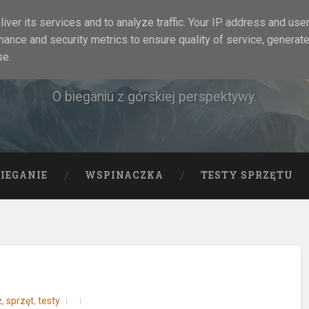
iver its services and to analyze traffic. Your IP address and use
mance and security metrics to ensure quality of service, generat
Rock&Run
se.
O bieganiu z górskiej perspektywy.
BIEGANIE
WSPINACZKA
TESTY SPRZĘTU
ż
,
sprzęt
,
testy