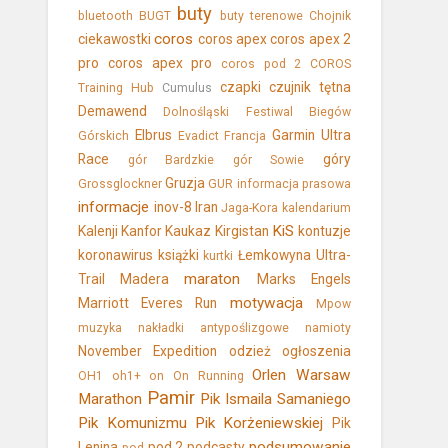
buty
bluetooth
BUGT
buty terenowe
Chojnik
coros
ciekawostki
coros apex
coros apex 2
pro
coros apex pro
coros pod 2
COROS
czapki
czujnik tętna
Training Hub
Cumulus
Demawend
Dolnośląski Festiwal Biegów
Elbrus
Garmin Ultra
Górskich
Evadict
Francja
Race
góry
gór Bardzkie
gór Sowie
Gruzja
Grossglockner
GUR
informacja prasowa
informacje
inov-8
Iran
Jaga-Kora
kalendarium
KiS
Kalenji
Kanfor
Kaukaz
Kirgistan
kontuzje
koronawirus
książki
Łemkowyna Ultra-
kurtki
maraton
Trail
Madera
Marks Engels
motywacja
Marriott Everes Run
Mpow
muzyka
nakładki antypoślizgowe
namioty
November Expedition
odzież
ogłoszenia
Orlen Warsaw
OH1
oh1+
on
On Running
Pamir
Marathon
Pik Ismaila Samaniego
Pik Komunizmu
Pik Korżeniewskiej
Pik
podsumowanie
Lenina
pod 2
podcasty