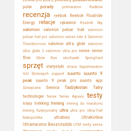
pod
porady
polar
półmaraton
Radków
recenzja
reebok
Reebok Floatride
relacje
Energy
rękawice
Rzeźnik Sky
salomon
salomon pulsar trail
salomon
pulsar trail pro
salomon sense ride 4
Salomon
salomon ultra glide
Thundercross
salomon
sense
sense
ultra glide 2
salomon ultra pro
flow
Silver Run
słuchawki
SpringYard
sprzęt
statystyki
strava
Supermaraton
suunto
suunto 9
Gór Stołowych
support
peak
suunto 9 peak pro
suunto app
Tadżykistan
Tatry
Świnica
Szwajcaria
testy
technologie
Terrex
Terrex Agravic
trening
trasy
trekking
trening do maratonu
ultra
trening funkcjonalny
ultra pro
Ultra-Trail
ultrabies
UltraKotlina
Małopolska
Ultramaraton Bieszczadzki
UTM
verity sense