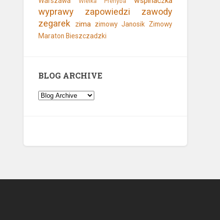
wspinaczka
Warszawa
Wielka Prehyba
wyprawy
zapowiedzi
zawody
zegarek
zima
zimowy Janosik
Zimowy
Maraton Bieszczadzki
BLOG ARCHIVE