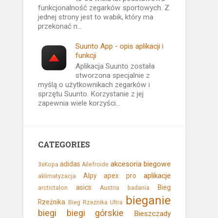
funkcjonalność zegarków sportowych. Z
jednej strony jest to wabik, który ma
przekonać n...
Suunto App - opis aplikacji i
funkcji
Aplikacja Suunto została
stworzona specjalnie z
myślą o użytkownikach zegarków i
sprzętu Suunto. Korzystanie z jej
zapewnia wiele korzyści...
CATEGORIES
akcesoria biegowe
adidas
3xKopa
Ailefroide
aplikacje
Alpy
apex pro
aklimatyzacja
asics
Bieg
arctictalon
Austria
badania
bieganie
Rzeźnika
Bieg Rzeźnika Ultra
biegi
biegi górskie
Bieszczady