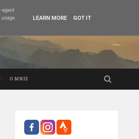
r-agent
LEARN MORE
GOT IT
e usage
O MNIE