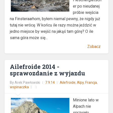
er po nieudanej
próbie wejścia
na Finsteraarhorn, byłem niemal pewny, że nigdy już
tutaj nie wrócę. W końcu ile razy można jeździć w
jedno miejsce by wejść na jakąś tam górę? O ile
sama góra może się...
Zobacz
Ailefroide 2014 -
sprawozdanie z wyjazdu
By
Arek Pawłowski
7.9.14
Ailefroide
,
Alpy
,
Francja
,
wspinaczka
Minione lato w
Alpach nie
sprzyjało