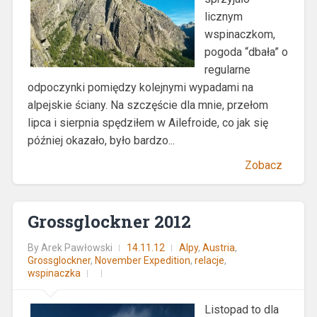
licznym
wspinaczkom,
pogoda “dbała” o
regularne
odpoczynki pomiędzy kolejnymi wypadami na
alpejskie ściany. Na szczęście dla mnie, przełom
lipca i sierpnia spędziłem w Ailefroide, co jak się
później okazało, było bardzo...
Zobacz
Grossglockner 2012
By
Arek Pawłowski
14.11.12
Alpy
,
Austria
,
Grossglockner
,
November Expedition
,
relacje
,
wspinaczka
Listopad to dla