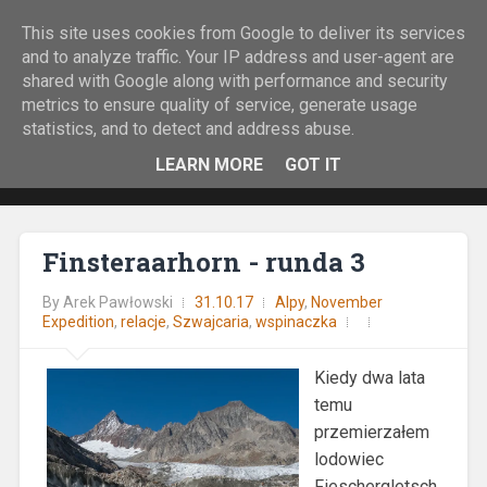
This site uses cookies from Google to deliver its services
Rock&Run
and to analyze traffic. Your IP address and user-agent are
shared with Google along with performance and security
O bieganiu z górskiej perspektywy.
metrics to ensure quality of service, generate usage
statistics, and to detect and address abuse.
LEARN MORE
GOT IT
Finsteraarhorn - runda 3
By
Arek Pawłowski
31.10.17
Alpy
,
November
Expedition
,
relacje
,
Szwajcaria
,
wspinaczka
Kiedy dwa lata
temu
przemierzałem
lodowiec
Fieschergletsch