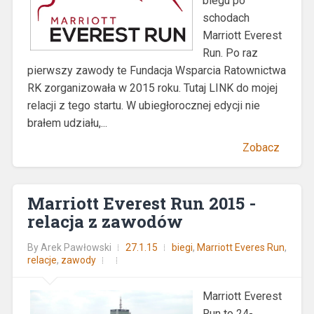
biegu po
schodach
Marriott Everest
Run. Po raz
pierwszy zawody te Fundacja Wsparcia Ratownictwa
RK zorganizowała w 2015 roku. Tutaj LINK do mojej
relacji z tego startu. W ubiegłorocznej edycji nie
brałem udziału,...
Zobacz
Marriott Everest Run 2015 -
relacja z zawodów
By
Arek Pawłowski
27.1.15
biegi
,
Marriott Everes Run
,
relacje
,
zawody
Marriott Everest
Run to 24-