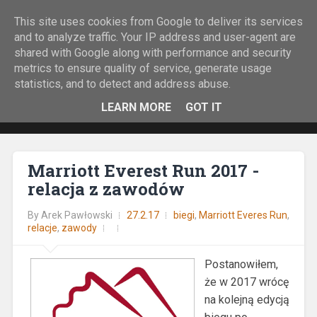
This site uses cookies from Google to deliver its services
Rock&Run
and to analyze traffic. Your IP address and user-agent are
shared with Google along with performance and security
O bieganiu z górskiej perspektywy.
metrics to ensure quality of service, generate usage
statistics, and to detect and address abuse.
LEARN MORE
GOT IT
Marriott Everest Run 2017 -
relacja z zawodów
By
Arek Pawłowski
27.2.17
biegi
,
Marriott Everes Run
,
relacje
,
zawody
Postanowiłem,
że w 2017 wrócę
na kolejną edycją