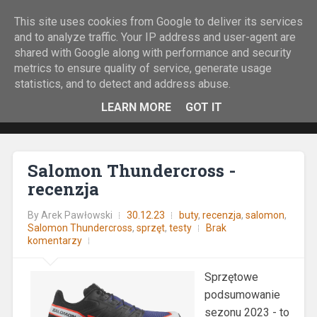
This site uses cookies from Google to deliver its services
Rock&Run
and to analyze traffic. Your IP address and user-agent are
shared with Google along with performance and security
O bieganiu z górskiej perspektywy.
metrics to ensure quality of service, generate usage
statistics, and to detect and address abuse.
LEARN MORE
GOT IT
Salomon Thundercross -
recenzja
By
Arek Pawłowski
30.12.23
buty
,
recenzja
,
salomon
,
Salomon Thundercross
,
sprzęt
,
testy
Brak
komentarzy
Sprzętowe
podsumowanie
sezonu 2023 - to