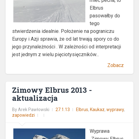
mieć pecha, to
Elbrus
pasowałby do
tego
stwierdzenia idealnie. Położenie na pograniczu
Europy i Azji sprawia, że od lat trwają spory co do
jego przynależności . W zależności od interpretacji
jest jednym z wielu pięciotysięczników...
Zobacz
Zimowy Elbrus 2013 -
aktualizacja
By
Arek Pawłowski
27.1.13
Elbrus
,
Kaukaz
,
wyprawy
,
zapowiedzi
Wyprawa
„Zimowy Elbrus