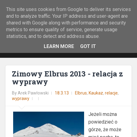
This site uses cookies from Google to deliver its services
Rock&Run
and to analyze traffic. Your IP address and user-agent are
shared with Google along with performance and security
O bieganiu z górskiej perspektywy.
metrics to ensure quality of service, generate usage
statistics, and to detect and address abuse.
LEARN MORE
GOT IT
Zimowy Elbrus 2013 - relacja z
wyprawy
By
Arek Pawłowski
18.3.13
Elbrus
,
Kaukaz
,
relacje
,
wyprawy
Jeżeli można
powiedzieć o
górze, że może