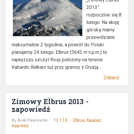
2013”
rozpocznie się 8
lutego. Na akcję
górską mamy
przewidziane
maksymalnie 2 tygodnie, a powrót do Polski
planujemy 24 lutego. Elbrus (5642 m n.p.m.) to
najwyższy szczyt Rosji położony na terenie
Kabardo-Bałkarii tuż przy granicy z Gruzją....
Zobacz
Zimowy Elbrus 2013 -
zapowiedź
By
Arek Pawłowski
12.1.13
Elbrus
,
Kaukaz
,
wyprawy