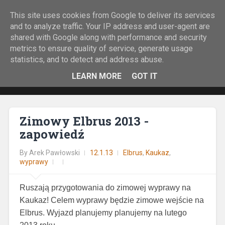
This site uses cookies from Google to deliver its services
Rock&Run
and to analyze traffic. Your IP address and user-agent are
shared with Google along with performance and security
O bieganiu z górskiej perspektywy.
metrics to ensure quality of service, generate usage
statistics, and to detect and address abuse.
LEARN MORE
GOT IT
Zimowy Elbrus 2013 -
zapowiedź
By
Arek Pawłowski
12.1.13
Elbrus
,
Kaukaz
,
wyprawy
Ruszają przygotowania do zimowej wyprawy na
Kaukaz!
Celem wyprawy będzie zimowe wejście na
Elbrus.
Wyjazd planujemy planujemy na lutego