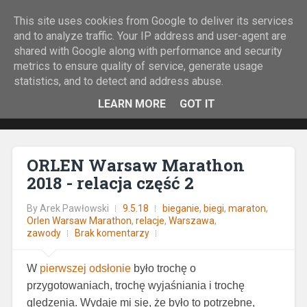
This site uses cookies from Google to deliver its services
Rock&Run
and to analyze traffic. Your IP address and user-agent are
shared with Google along with performance and security
O bieganiu z górskiej perspektywy.
metrics to ensure quality of service, generate usage
statistics, and to detect and address abuse.
LEARN MORE
GOT IT
ORLEN Warsaw Marathon
2018 - relacja część 2
By
Arek Pawłowski
9.5.18
bieganie
,
biegi
,
maraton
,
Orlen Warsaw Marathon
,
relacje
,
Warszawa
,
zawody
Brak komentarzy
W
pierwszej odsłonie
było trochę o
przygotowaniach, trochę wyjaśniania i trochę
ględzenia. Wydaje mi się, że było to potrzebne,