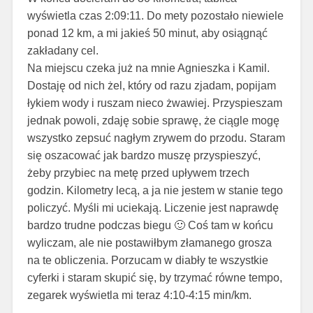
wyświetla czas 2:09:11. Do mety pozostało niewiele
ponad 12 km, a mi jakieś 50 minut, aby osiągnąć
zakładany cel.
Na miejscu czeka już na mnie Agnieszka i Kamil.
Dostaję od nich żel, który od razu zjadam, popijam
łykiem wody i ruszam nieco żwawiej. Przyspieszam
jednak powoli, zdaję sobie sprawę, że ciągle mogę
wszystko zepsuć nagłym zrywem do przodu. Staram
się oszacować jak bardzo muszę przyspieszyć,
żeby przybiec na metę przed upływem trzech
godzin. Kilometry lecą, a ja nie jestem w stanie tego
policzyć. Myśli mi uciekają. Liczenie jest naprawdę
bardzo trudne podczas biegu 🙂 Coś tam w końcu
wyliczam, ale nie postawiłbym złamanego grosza
na te obliczenia. Porzucam w diabły te wszystkie
cyferki i staram skupić się, by trzymać równe tempo,
zegarek wyświetla mi teraz 4:10-4:15 min/km.