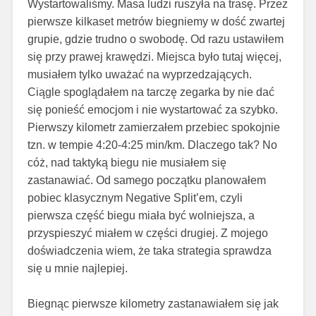
Wystartowaliśmy. Masa ludzi ruszyła na trasę. Przez
pierwsze kilkaset metrów biegniemy w dość zwartej
grupie, gdzie trudno o swobodę. Od razu ustawiłem
się przy prawej krawędzi. Miejsca było tutaj więcej,
musiałem tylko uważać na wyprzedzających.
Ciągle spoglądałem na tarczę zegarka by nie dać
się ponieść emocjom i nie wystartować za szybko.
Pierwszy kilometr zamierzałem przebiec spokojnie
tzn. w tempie 4:20-4:25 min/km. Dlaczego tak? No
cóż, nad taktyką biegu nie musiałem się
zastanawiać. Od samego początku planowałem
pobiec klasycznym Negative Split’em, czyli
pierwsza część biegu miała być wolniejsza, a
przyspieszyć miałem w części drugiej. Z mojego
doświadczenia wiem, że taka strategia sprawdza
się u mnie najlepiej.
Biegnąc pierwsze kilometry zastanawiałem się jak