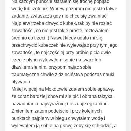
Na każdym punkcie starałem się trochę popijać
wodę lub izotonik. Wbrew pozorom nie jest to łatwe
zadanie, zwłaszcza gdy nie chce się zwalniać.
Najpierw trzeba chwycić kubek, tak by nie rozlać
zawartości, co nie jest takie proste, rozlewałem
średnio co trzeci ;) Nawet kiedy udało mi się
przechwycić kubeczek nie wylewając przy tym jego
zawartości, to najczęściej przy próbie picia dwie
trzecie płynu wylewałem sobie na twarz lub
dławiłem się nim, przypominając sobie
traumatyczne chwile z dzieciństwa podczas nauki
pływania.
Mniej więcej na Mokotowie zdałem sobie sprawę,
że coraz bardziej chce mi się pić i obrana taktyka
nawadniania najwyraźniej nie zdaje egzaminu.
Zmieniłem zatem podejście i przy kolejnych
punktach najpierw w biegu chwytałem wodę i
wylewałem ją sobie na głowę żeby się schłodzić, a