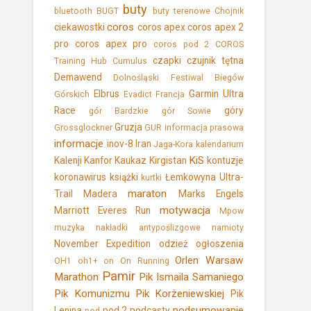
buty
bluetooth
BUGT
buty terenowe
Chojnik
coros
ciekawostki
coros apex
coros apex 2
pro
coros apex pro
coros pod 2
COROS
czapki
czujnik tętna
Training Hub
Cumulus
Demawend
Dolnośląski Festiwal Biegów
Elbrus
Garmin Ultra
Górskich
Evadict
Francja
Race
góry
gór Bardzkie
gór Sowie
Gruzja
Grossglockner
GUR
informacja prasowa
informacje
inov-8
Iran
Jaga-Kora
kalendarium
KiS
Kalenji
Kanfor
Kaukaz
Kirgistan
kontuzje
koronawirus
książki
Łemkowyna Ultra-
kurtki
maraton
Trail
Madera
Marks Engels
motywacja
Marriott Everes Run
Mpow
muzyka
nakładki antypoślizgowe
namioty
November Expedition
odzież
ogłoszenia
Orlen Warsaw
OH1
oh1+
on
On Running
Pamir
Marathon
Pik Ismaila Samaniego
Pik Komunizmu
Pik Korżeniewskiej
Pik
podsumowanie
Lenina
pod 2
podcasty