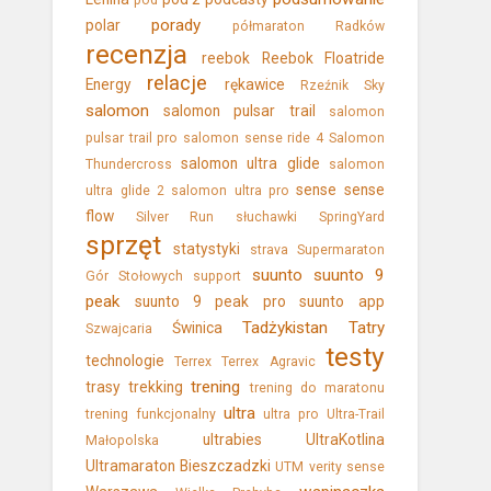
pod
porady
polar
półmaraton
Radków
recenzja
reebok
Reebok Floatride
relacje
Energy
rękawice
Rzeźnik Sky
salomon
salomon pulsar trail
salomon
pulsar trail pro
salomon sense ride 4
Salomon
salomon ultra glide
Thundercross
salomon
sense
sense
ultra glide 2
salomon ultra pro
flow
Silver Run
słuchawki
SpringYard
sprzęt
statystyki
strava
Supermaraton
suunto
suunto 9
Gór Stołowych
support
peak
suunto 9 peak pro
suunto app
Tadżykistan
Tatry
Świnica
Szwajcaria
testy
technologie
Terrex
Terrex Agravic
trening
trasy
trekking
trening do maratonu
ultra
trening funkcjonalny
ultra pro
Ultra-Trail
ultrabies
UltraKotlina
Małopolska
Ultramaraton Bieszczadzki
UTM
verity sense