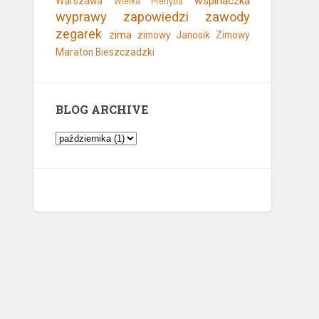
wspinaczka
Warszawa
Wielka Prehyba
wyprawy
zapowiedzi
zawody
zegarek
zima
zimowy Janosik
Zimowy
Maraton Bieszczadzki
BLOG ARCHIVE