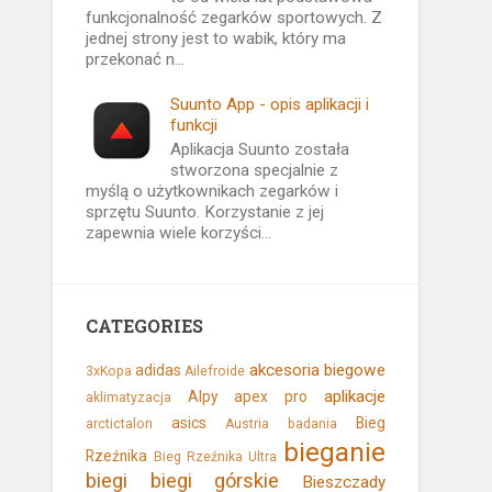
funkcjonalność zegarków sportowych. Z
jednej strony jest to wabik, który ma
przekonać n...
Suunto App - opis aplikacji i
funkcji
Aplikacja Suunto została
stworzona specjalnie z
myślą o użytkownikach zegarków i
sprzętu Suunto. Korzystanie z jej
zapewnia wiele korzyści...
CATEGORIES
akcesoria biegowe
adidas
3xKopa
Ailefroide
aplikacje
Alpy
apex pro
aklimatyzacja
asics
Bieg
arctictalon
Austria
badania
bieganie
Rzeźnika
Bieg Rzeźnika Ultra
biegi
biegi górskie
Bieszczady