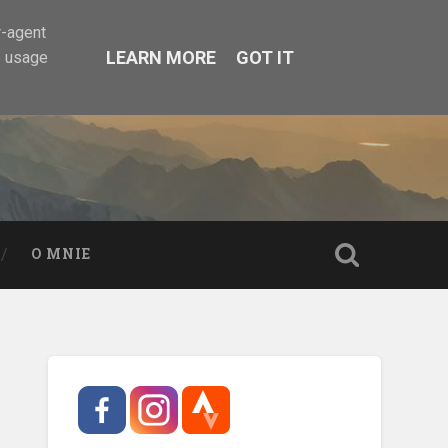
r-agent
LEARN MORE
GOT IT
e usage
O MNIE