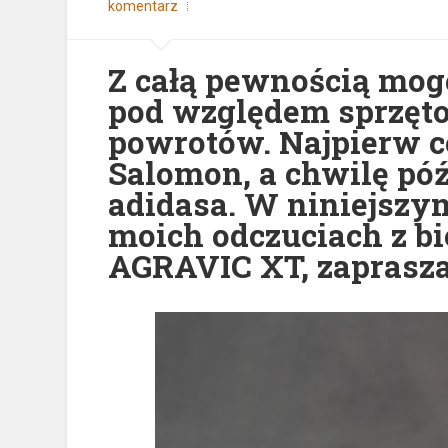
komentarz
Z całą pewnością mogę
pod względem sprzęt
powrotów. Najpierw c
Salomon, a chwilę póź
adidasa. W niniejszym
moich odczuciach z b
AGRAVIC XT, zaprasza