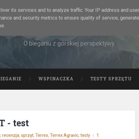
iver its services and to analyze traffic. Your IP address and use
mance and security metrics to ensure quality of service, generat
Rock&Run
se.
O bieganiu z górskiej perspektywy.
BIEGANIE
WSPINACZKA
TESTY SPRZĘTU
 - test
y
,
recenzja
,
sprzęt
,
Terrex
,
Terrex Agravic
,
testy
1