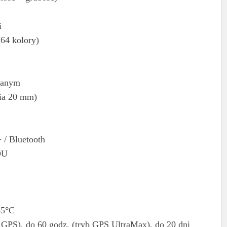
i
64 kolory)
lanym
ia 20 mm)
/ Bluetooth
OU
65°C
yb GPS), do 60 godz. (tryb GPS UltraMax), do 20 dni