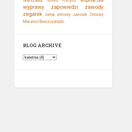
wspinaczka
Warszawa
Wielka Prehyba
wyprawy
zapowiedzi
zawody
zegarek
zima
zimowy Janosik
Zimowy
Maraton Bieszczadzki
BLOG ARCHIVE