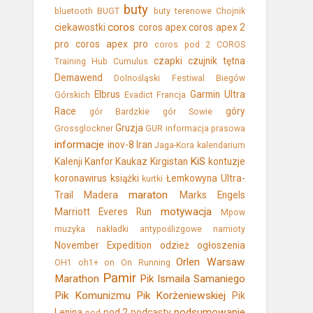
buty
bluetooth
BUGT
buty terenowe
Chojnik
coros
ciekawostki
coros apex
coros apex 2
pro
coros apex pro
coros pod 2
COROS
czapki
czujnik tętna
Training Hub
Cumulus
Demawend
Dolnośląski Festiwal Biegów
Elbrus
Garmin Ultra
Górskich
Evadict
Francja
Race
góry
gór Bardzkie
gór Sowie
Gruzja
Grossglockner
GUR
informacja prasowa
informacje
inov-8
Iran
Jaga-Kora
kalendarium
KiS
Kalenji
Kanfor
Kaukaz
Kirgistan
kontuzje
koronawirus
książki
Łemkowyna Ultra-
kurtki
maraton
Trail
Madera
Marks Engels
motywacja
Marriott Everes Run
Mpow
muzyka
nakładki antypoślizgowe
namioty
November Expedition
odzież
ogłoszenia
Orlen Warsaw
OH1
oh1+
on
On Running
Pamir
Marathon
Pik Ismaila Samaniego
Pik Komunizmu
Pik Korżeniewskiej
Pik
podsumowanie
Lenina
pod 2
podcasty