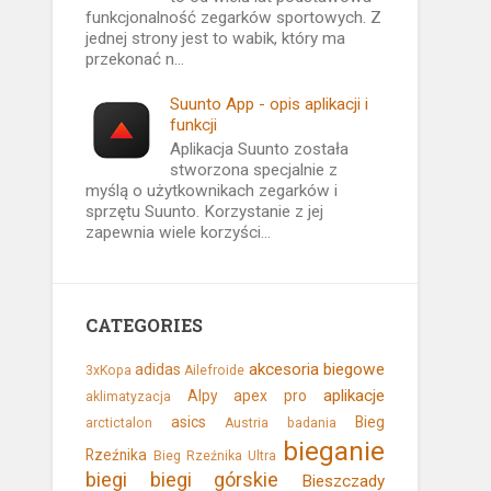
funkcjonalność zegarków sportowych. Z
jednej strony jest to wabik, który ma
przekonać n...
Suunto App - opis aplikacji i
funkcji
Aplikacja Suunto została
stworzona specjalnie z
myślą o użytkownikach zegarków i
sprzętu Suunto. Korzystanie z jej
zapewnia wiele korzyści...
CATEGORIES
akcesoria biegowe
adidas
3xKopa
Ailefroide
aplikacje
Alpy
apex pro
aklimatyzacja
asics
Bieg
arctictalon
Austria
badania
bieganie
Rzeźnika
Bieg Rzeźnika Ultra
biegi
biegi górskie
Bieszczady