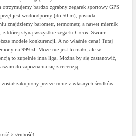
im otrzymujemy bardzo zgrabny zegarek sportowy GPS
przęt jest wodoodporny (do 50 m), posiada
iu znajdziemy barometr, termometr, a nawet miernik
, z której słyną wszystkie zegarki Coros. Swoim
ższe modele konkurencji. A no właśnie cena! Tutaj
niony na 999 zł. Może nie jest to mało, ale w
ją to zupełnie inna liga. Można by się zastanowić,
aszam do zapoznania się z recenzją.
w został zakupiony przeze mnie z własnych środków.
ość × grubość)