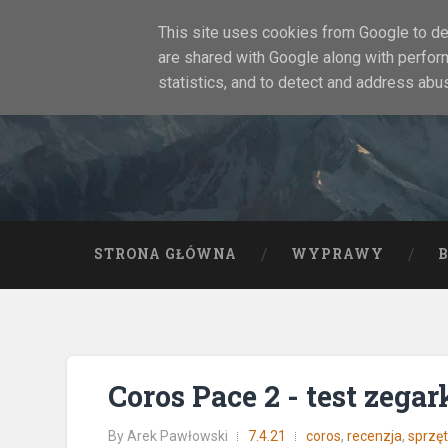
This site uses cookies from Google to del
are shared with Google along with perfor
statistics, and to detect and address abu
STRONA GŁÓWNA
WYPRAWY
Coros Pace 2 - test zegark
By
Arek Pawłowski
7.4.21
coros
,
recenzja
,
sprzę