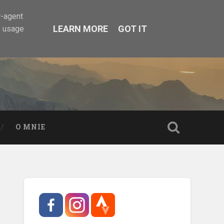
r-agent
LEARN MORE
GOT IT
e usage
O MNIE