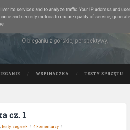
iver its services and to analyze traffic. Your IP address and use
mance and security metrics to ensure quality of service, generat
Rock&Run
se.
O bieganiu z górskiej perspektywy.
BIEGANIE
WSPINACZKA
TESTY SPRZĘTU
a cz. 1
t
,
testy
,
zegarek
4 komentarzy