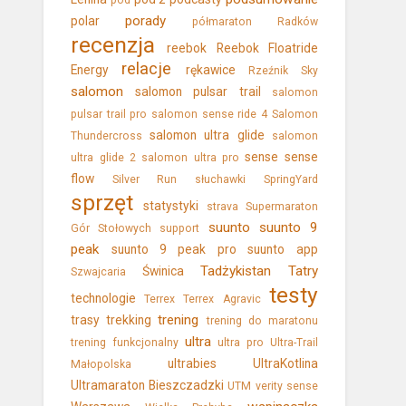
pod
porady
polar
półmaraton
Radków
recenzja
reebok
Reebok Floatride
relacje
Energy
rękawice
Rzeźnik Sky
salomon
salomon pulsar trail
salomon
pulsar trail pro
salomon sense ride 4
Salomon
salomon ultra glide
Thundercross
salomon
sense
sense
ultra glide 2
salomon ultra pro
flow
Silver Run
słuchawki
SpringYard
sprzęt
statystyki
strava
Supermaraton
suunto
suunto 9
Gór Stołowych
support
peak
suunto 9 peak pro
suunto app
Tadżykistan
Tatry
Świnica
Szwajcaria
testy
technologie
Terrex
Terrex Agravic
trening
trasy
trekking
trening do maratonu
ultra
trening funkcjonalny
ultra pro
Ultra-Trail
ultrabies
UltraKotlina
Małopolska
Ultramaraton Bieszczadzki
UTM
verity sense