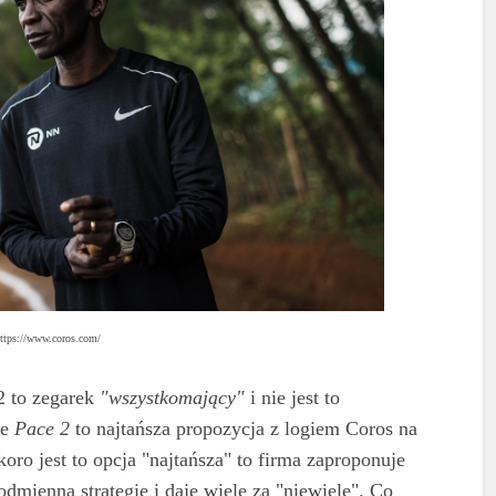
https://www.coros.com/
2 to zegarek
"wszystkomający"
i nie jest to
że
Pace 2
to najtańsza propozycja z logiem Coros na
ro jest to opcja "najtańsza" to firma zaproponuje
mienną strategię i daje wiele za "niewiele". Co