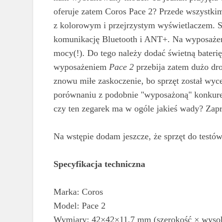
oferuje zatem Coros Pace 2? Przede wszystk
z kolorowym i przejrzystym wyświetlaczem. S
komunikację Bluetooth i ANT+. Na wyposażen
mocy(!). Do tego należy dodać świetną baterię
wyposażeniem
Pace 2
przebija zatem dużo dro
znowu miłe zaskoczenie, bo sprzęt został wyce
porównaniu z podobnie "wyposażoną" konkurenc
czy ten zegarek ma w ogóle jakieś wady? Zapr
Na wstępie dodam jeszcze, że sprzęt do testó
Specyfikacja techniczna
Marka: Coros
Model: Pace 2
Wymiary: 42×42×11,7 mm (szerokość × wysok