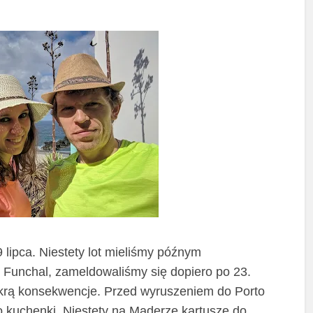
 lipca. Niestety lot mieliśmy późnym
w Funchal, zameldowaliśmy się dopiero po 23.
ykrą konsekwencje. Przed wyruszeniem do Porto
o kuchenki. Niestety na Maderze kartusze do