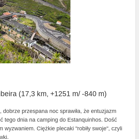
ibeira (17,3 km, +1251 m/ -840 m)
, dobrze przespana noc sprawiła, że entuzjazm
eć tego dnia na camping do Estanquinhos. Dość
 wyzwaniem. Ciężkie plecaki "robiły swoje", czyli
wki.