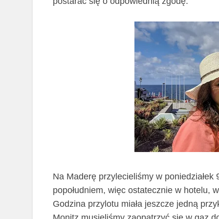
postarać się o odpowiednią zgodę.
Na Maderę przylecieliśmy w poniedziałek 9
popołudniem, więc ostatecznie w hotelu, 
Godzina przylotu miała jeszcze jedną prz
Monitz musieliśmy zaopatrzyć się w gaz d