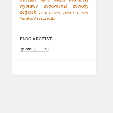
wspinaczka
Warszawa
Wielka Prehyba
wyprawy
zapowiedzi
zawody
zegarek
zima
zimowy Janosik
Zimowy
Maraton Bieszczadzki
BLOG ARCHIVE