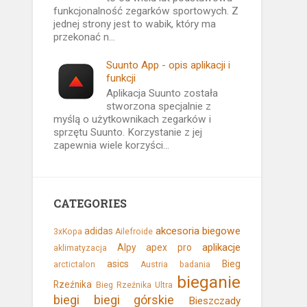
funkcjonalność zegarków sportowych. Z
jednej strony jest to wabik, który ma
przekonać n...
Suunto App - opis aplikacji i
funkcji
Aplikacja Suunto została
stworzona specjalnie z
myślą o użytkownikach zegarków i
sprzętu Suunto. Korzystanie z jej
zapewnia wiele korzyści...
CATEGORIES
akcesoria biegowe
adidas
3xKopa
Ailefroide
aplikacje
Alpy
apex pro
aklimatyzacja
asics
Bieg
arctictalon
Austria
badania
bieganie
Rzeźnika
Bieg Rzeźnika Ultra
biegi
biegi górskie
Bieszczady