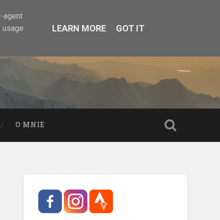
r-agent
LEARN MORE
GOT IT
e usage
O MNIE