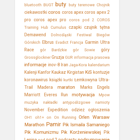
buty
bluetooth
BUGT
buty terenowe
Chojnik
coros
ciekawostki
coros apex
coros apex 2
pro
coros apex pro
coros pod 2
COROS
czapki
czujnik tętna
Training Hub
Cumulus
Demawend
Dolnośląski Festiwal Biegów
Elbrus
Garmin Ultra
Górskich
Evadict
Francja
Race
góry
gór Bardzkie
gór Sowie
Gruzja
Grossglockner
GUR
informacja prasowa
informacje
inov-8
Iran
Jaga-Kora
kalendarium
KiS
Kalenji
Kanfor
Kaukaz
Kirgistan
kontuzje
koronawirus
książki
Łemkowyna Ultra-
kurtki
maraton
Trail
Madera
Marks Engels
motywacja
Marriott Everes Run
Mpow
muzyka
nakładki antypoślizgowe
namioty
November Expedition
odzież
ogłoszenia
Orlen Warsaw
OH1
oh1+
on
On Running
Pamir
Marathon
Pik Ismaila Samaniego
Pik Komunizmu
Pik Korżeniewskiej
Pik
podsumowanie
Lenina
pod 2
podcasty