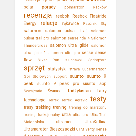
pod
porady
polar
półmaraton
Radków
recenzja
reebok
Reebok Floatride
relacje
Energy
rękawice
Rzeźnik Sky
salomon
salomon pulsar trail
salomon
pulsar trail pro
salomon sense ride 4
Salomon
salomon ultra glide
Thundercross
salomon
sense
sense
ultra glide 2
salomon ultra pro
flow
Silver Run
słuchawki
SpringYard
sprzęt
statystyki
strava
Supermaraton
suunto
suunto 9
Gór Stołowych
support
peak
suunto 9 peak pro
suunto app
Tadżykistan
Tatry
Świnica
Szwajcaria
testy
technologie
Terrex
Terrex Agravic
trening
trasy
trekking
trening do maratonu
ultra
trening funkcjonalny
ultra pro
Ultra-Trail
ultrabies
UltraKotlina
Małopolska
Ultramaraton Bieszczadzki
UTM
verity sense