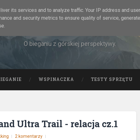
iver its services and to analyze traffic. Your IP address and use
mance and security metrics to ensure quality of service, generat
Rock&Run
se.
O bieganiu z górskiej perspektywy.
BIEGANIE
WSPINACZKA
TESTY SPRZĘTU
d Ultra Trail - relacja cz.1
kking
2 komentarzy