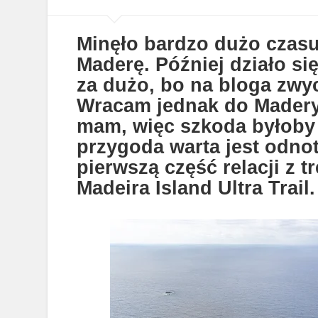
Minęło bardzo dużo czas
Maderę. Później działo si
za dużo, bo na bloga zwyc
Wracam jednak do Madery,
mam, więc szkoda byłoby i
przygoda warta jest odno
pierwszą część relacji z
t
Madeira Island Ultra Trail.