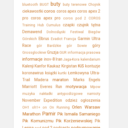
buty
bluetooth
BUGT
buty terenowe
Chojnik
coros
ciekawostki
coros apex
coros apex 2
pro
coros apex pro
coros pod 2
COROS
czapki
czujnik tętna
Training Hub
Cumulus
Demawend
Dolnośląski Festiwal Biegów
Elbrus
Garmin Ultra
Górskich
Evadict
Francja
Race
góry
gór Bardzkie
gór Sowie
Gruzja
Grossglockner
GUR
informacja prasowa
informacje
inov-8
Iran
Jaga-Kora
kalendarium
KiS
Kalenji
Kanfor
Kaukaz
Kirgistan
kontuzje
koronawirus
książki
Łemkowyna Ultra-
kurtki
maraton
Trail
Madera
Marks Engels
motywacja
Marriott Everes Run
Mpow
muzyka
nakładki antypoślizgowe
namioty
November Expedition
odzież
ogłoszenia
Orlen Warsaw
OH1
oh1+
on
On Running
Pamir
Marathon
Pik Ismaila Samaniego
Pik Komunizmu
Pik Korżeniewskiej
Pik
podsumowanie
Lenina
pod 2
podcasty