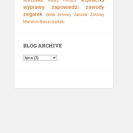
wspinaczka
Warszawa
Wielka Prehyba
wyprawy
zapowiedzi
zawody
zegarek
zima
zimowy Janosik
Zimowy
Maraton Bieszczadzki
BLOG ARCHIVE