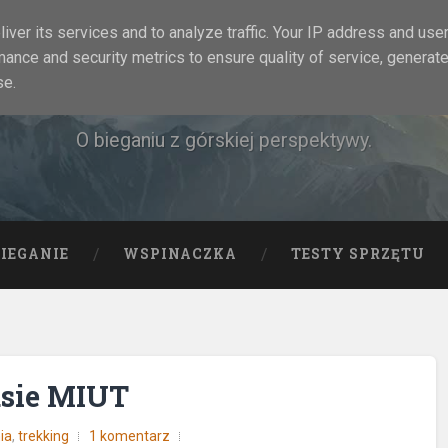
iver its services and to analyze traffic. Your IP address and use
mance and security metrics to ensure quality of service, generat
Rock&Run
se.
O bieganiu z górskiej perspektywy.
BIEGANIE
WSPINACZKA
TESTY SPRZĘTU
asie MIUT
ia
,
trekking
1 komentarz