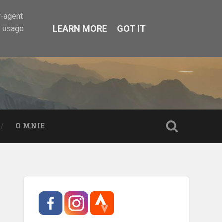
r-agent
LEARN MORE
GOT IT
e usage
O MNIE