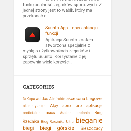
funkcjonalność zegarków sportowych. Z
jednej strony jest to wabik, który ma
przekonać n...
Suunto App - opis aplikacji i
funkcji
Aplikacja Suunto została
stworzona specjalnie z
myślą o użytkownikach zegarków i
sprzętu Suunto. Korzystanie z jej
zapewnia wiele korzyści...
CATEGORIES
akcesoria biegowe
adidas
3xKopa
Ailefroide
aplikacje
Alpy
apex pro
aklimatyzacja
asics
Bieg
arctictalon
Austria
badania
bieganie
Rzeźnika
Bieg Rzeźnika Ultra
biegi
biegi górskie
Bieszczady