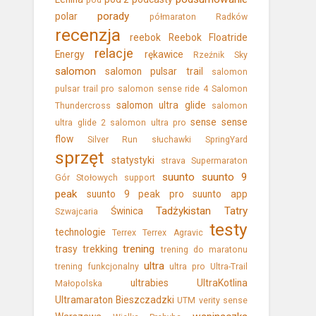
pod
porady
polar
półmaraton
Radków
recenzja
reebok
Reebok Floatride
relacje
Energy
rękawice
Rzeźnik Sky
salomon
salomon pulsar trail
salomon
pulsar trail pro
salomon sense ride 4
Salomon
salomon ultra glide
Thundercross
salomon
sense
sense
ultra glide 2
salomon ultra pro
flow
Silver Run
słuchawki
SpringYard
sprzęt
statystyki
strava
Supermaraton
suunto
suunto 9
Gór Stołowych
support
peak
suunto 9 peak pro
suunto app
Tadżykistan
Tatry
Świnica
Szwajcaria
testy
technologie
Terrex
Terrex Agravic
trening
trasy
trekking
trening do maratonu
ultra
trening funkcjonalny
ultra pro
Ultra-Trail
ultrabies
UltraKotlina
Małopolska
Ultramaraton Bieszczadzki
UTM
verity sense