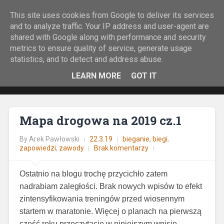
This site uses cookies from Google to deliver its services
Rock&Run
and to analyze traffic. Your IP address and user-agent are
shared with Google along with performance and security
O bieganiu z górskiej perspektywy.
metrics to ensure quality of service, generate usage
statistics, and to detect and address abuse.
LEARN MORE
GOT IT
Mapa drogowa na 2019 cz.1
By
Arek Pawłowski
22.3.19
bieganie
,
biegi
,
zapowiedzi
,
zawody
Brak komentarzy
Ostatnio na blogu trochę przycichło zatem
nadrabiam zaległości. Brak nowych wpisów to efekt
zintensyfikowania treningów przed wiosennym
startem w maratonie. Więcej o planach na pierwszą
część roku przeczytacie w niniejszym wpisie.