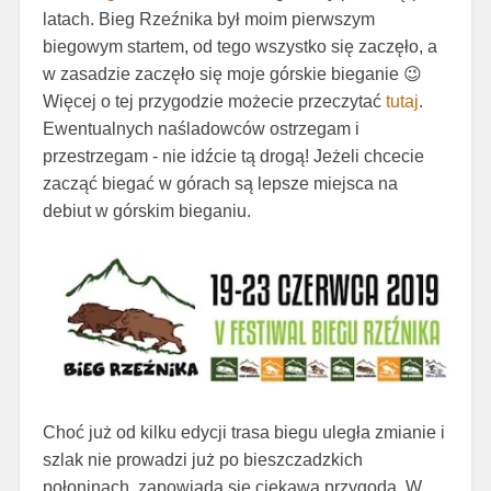
latach. Bieg Rzeźnika był moim pierwszym
biegowym startem, od tego wszystko się zaczęło, a
w zasadzie zaczęło się moje górskie bieganie
😉
Więcej o tej przygodzie możecie przeczytać
tutaj
.
Ewentualnych naśladowców ostrzegam i
przestrzegam - nie idźcie tą drogą! Jeżeli chcecie
zacząć biegać w górach są lepsze miejsca na
debiut w górskim bieganiu.
Choć już od kilku edycji trasa biegu uległa zmianie i
szlak nie prowadzi już po bieszczadzkich
połoninach, z
apowiada się ciekawa przygoda. W