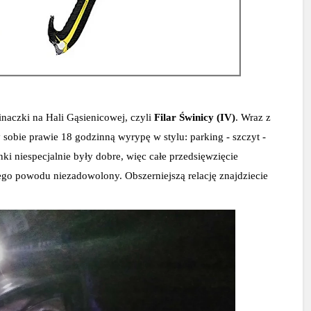
aczki na Hali Gąsienicowej, czyli 
Filar Świnicy (IV)
. Wraz z 
bie prawie 18 godzinną wyrypę w stylu: parking - szczyt - 
i niespecjalnie były dobre, więc całe przedsięwzięcie 
kosztowało nas sporo wysiłku. Nikt nie był jednak z tego powodu niezadowolony. Obszerniejszą relację znajdziecie 