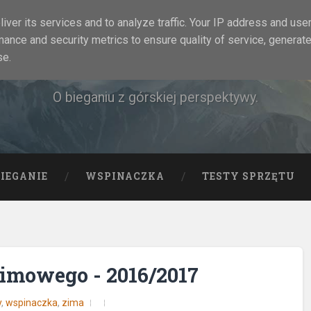
iver its services and to analyze traffic. Your IP address and use
mance and security metrics to ensure quality of service, generat
Rock&Run
se.
O bieganiu z górskiej perspektywy.
BIEGANIE
WSPINACZKA
TESTY SPRZĘTU
imowego - 2016/2017
y
,
wspinaczka
,
zima