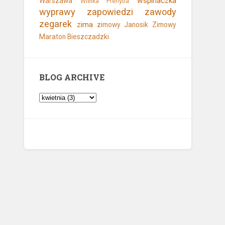
wspinaczka
Warszawa
Wielka Prehyba
wyprawy
zapowiedzi
zawody
zegarek
zima
zimowy Janosik
Zimowy
Maraton Bieszczadzki
BLOG ARCHIVE