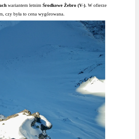
ach 
wariantem letnim 
Środkowe Żebro (V-)
. W ofierze 
em, czy była to cena wygórowana.