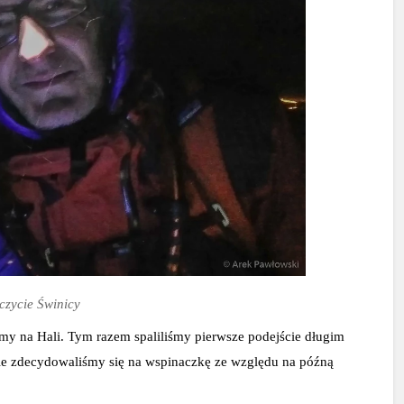
czycie Świnicy
y na Hali. Tym razem spaliliśmy pierwsze podejście długim 
nie zdecydowaliśmy się na wspinaczkę ze względu na późną 