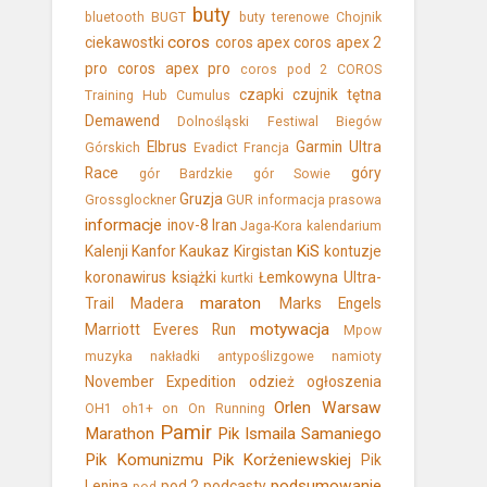
buty
bluetooth
BUGT
buty terenowe
Chojnik
coros
ciekawostki
coros apex
coros apex 2
pro
coros apex pro
coros pod 2
COROS
czapki
czujnik tętna
Training Hub
Cumulus
Demawend
Dolnośląski Festiwal Biegów
Elbrus
Garmin Ultra
Górskich
Evadict
Francja
Race
góry
gór Bardzkie
gór Sowie
Gruzja
Grossglockner
GUR
informacja prasowa
informacje
inov-8
Iran
Jaga-Kora
kalendarium
KiS
Kalenji
Kanfor
Kaukaz
Kirgistan
kontuzje
koronawirus
książki
Łemkowyna Ultra-
kurtki
maraton
Trail
Madera
Marks Engels
motywacja
Marriott Everes Run
Mpow
muzyka
nakładki antypoślizgowe
namioty
November Expedition
odzież
ogłoszenia
Orlen Warsaw
OH1
oh1+
on
On Running
Pamir
Marathon
Pik Ismaila Samaniego
Pik Komunizmu
Pik Korżeniewskiej
Pik
podsumowanie
Lenina
pod 2
podcasty