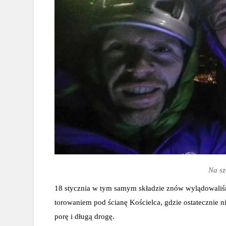
Na sz
18 stycznia w tym samym składzie znów wylądowaliśm
torowaniem pod ścianę Kościelca, gdzie ostatecznie 
porę i długą drogę.