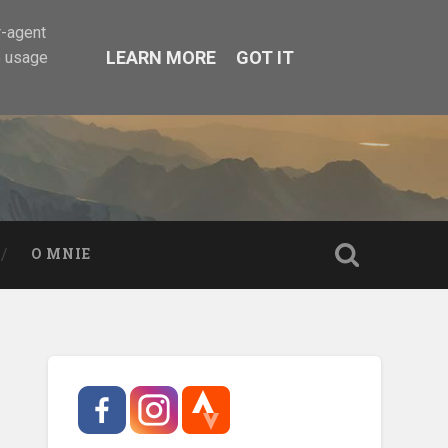
r-agent
LEARN MORE
GOT IT
e usage
O MNIE