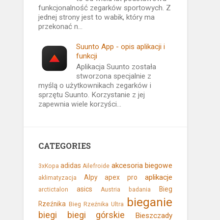
funkcjonalność zegarków sportowych. Z
jednej strony jest to wabik, który ma
przekonać n...
Suunto App - opis aplikacji i
funkcji
Aplikacja Suunto została
stworzona specjalnie z
myślą o użytkownikach zegarków i
sprzętu Suunto. Korzystanie z jej
zapewnia wiele korzyści...
CATEGORIES
akcesoria biegowe
adidas
3xKopa
Ailefroide
aplikacje
Alpy
apex pro
aklimatyzacja
asics
Bieg
arctictalon
Austria
badania
bieganie
Rzeźnika
Bieg Rzeźnika Ultra
biegi
biegi górskie
Bieszczady