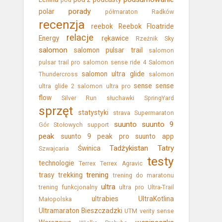
pod
porady
polar
półmaraton
Radków
recenzja
reebok
Reebok Floatride
relacje
Energy
rękawice
Rzeźnik Sky
salomon
salomon pulsar trail
salomon
pulsar trail pro
salomon sense ride 4
Salomon
salomon ultra glide
Thundercross
salomon
sense
sense
ultra glide 2
salomon ultra pro
flow
Silver Run
słuchawki
SpringYard
sprzęt
statystyki
strava
Supermaraton
suunto
suunto 9
Gór Stołowych
support
peak
suunto 9 peak pro
suunto app
Tadżykistan
Tatry
Świnica
Szwajcaria
testy
technologie
Terrex
Terrex Agravic
trening
trasy
trekking
trening do maratonu
ultra
trening funkcjonalny
ultra pro
Ultra-Trail
ultrabies
UltraKotlina
Małopolska
Ultramaraton Bieszczadzki
UTM
verity sense