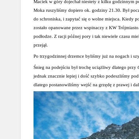
Maciek w góry dojechał niestety z kilku godzinnym p
Moka ruszyliśmy dopiero ok. godziny 21.30. Był pocz
do schroniska, i zapytać się o wolne miejsca. Kiedy po
zostało opanowane przez wspinaczy z KW Trójmiasto. 
podłodze. Z racji późnej pory i tak niewiele czasu miel
przejął.
Po trzygodzinnej drzemce byliśmy już na nogach i sz
Śnieg na podejściu był trochę uciążliwy dlatego przy 
jednak znacznie lepiej i dość szybko podeszliśmy po
dlatego postanowiliśmy wejść na grzędę z prawej i dal