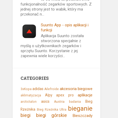
funkcjonalność zegarków sportowych. Z
jednej strony jest to wabik, który ma
przekonać n...
Suunto App - opis aplikacji i
funkcji
Aplikacja Suunto została
stworzona specjalnie z
myślą o użytkownikach zegarków i
sprzętu Suunto. Korzystanie z jej
zapewnia wiele korzyści...
CATEGORIES
akcesoria biegowe
adidas
3xKopa
Ailefroide
aplikacje
Alpy
apex pro
aklimatyzacja
asics
Bieg
arctictalon
Austria
badania
bieganie
Rzeźnika
Bieg Rzeźnika Ultra
biegi
biegi górskie
Bieszczady