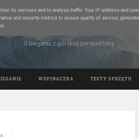
iver its services and to analyze traffic. Your IP address and use
mance and security metrics to ensure quality of service, generat
Rock&Run
se.
O bieganiu z górskiej perspektywy.
BIEGANIE
WSPINACZKA
TESTY SPRZĘTU
ma