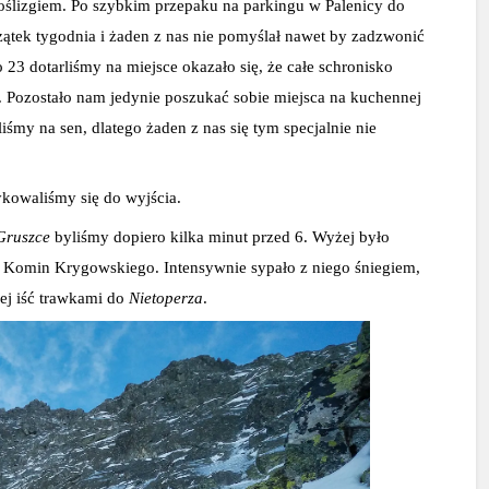
oślizgiem. Po szybkim przepaku na parkingu w Palenicy do 
ątek tygodnia i żaden z nas nie pomyślał nawet by zadzwonić 
 23 dotarliśmy na miejsce okazało się, że całe schronisko 
Pozostało nam jedynie poszukać sobie miejsca na kuchennej 
iśmy na sen, dlatego żaden z nas się tym specjalnie nie 
ykowaliśmy się do wyjścia.
Gruszce 
byliśmy dopiero kilka minut przed 6. Wyżej było 
d Komin Krygowskiego. Intensywnie sypało z niego śniegiem, 
ej iść trawkami do 
Nietoperza
.