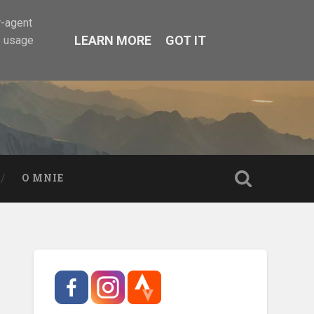
r-agent
LEARN MORE
GOT IT
e usage
O MNIE