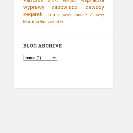
wspinaczka
Warszawa
Wielka Prehyba
wyprawy
zapowiedzi
zawody
zegarek
zima
zimowy Janosik
Zimowy
Maraton Bieszczadzki
BLOG ARCHIVE