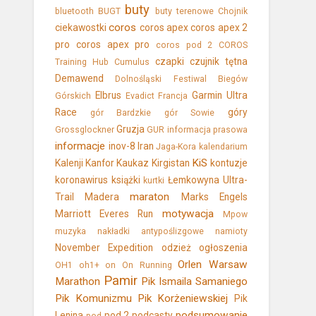
buty
bluetooth
BUGT
buty terenowe
Chojnik
coros
ciekawostki
coros apex
coros apex 2
pro
coros apex pro
coros pod 2
COROS
czapki
czujnik tętna
Training Hub
Cumulus
Demawend
Dolnośląski Festiwal Biegów
Elbrus
Garmin Ultra
Górskich
Evadict
Francja
Race
góry
gór Bardzkie
gór Sowie
Gruzja
Grossglockner
GUR
informacja prasowa
informacje
inov-8
Iran
Jaga-Kora
kalendarium
KiS
Kalenji
Kanfor
Kaukaz
Kirgistan
kontuzje
koronawirus
książki
Łemkowyna Ultra-
kurtki
maraton
Trail
Madera
Marks Engels
motywacja
Marriott Everes Run
Mpow
muzyka
nakładki antypoślizgowe
namioty
November Expedition
odzież
ogłoszenia
Orlen Warsaw
OH1
oh1+
on
On Running
Pamir
Marathon
Pik Ismaila Samaniego
Pik Komunizmu
Pik Korżeniewskiej
Pik
podsumowanie
Lenina
pod 2
podcasty