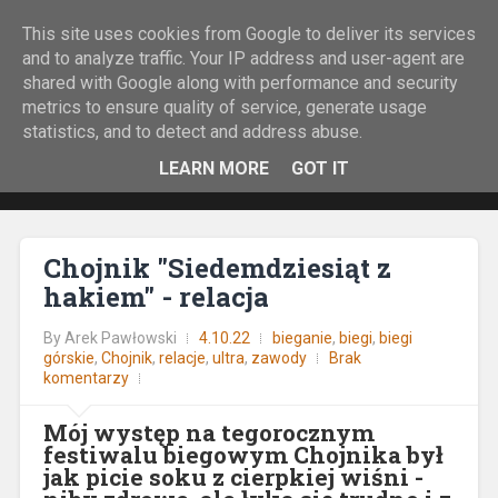
This site uses cookies from Google to deliver its services
Rock&Run
and to analyze traffic. Your IP address and user-agent are
shared with Google along with performance and security
O bieganiu z górskiej perspektywy.
metrics to ensure quality of service, generate usage
statistics, and to detect and address abuse.
LEARN MORE
GOT IT
Chojnik "Siedemdziesiąt z
hakiem" - relacja
By
Arek Pawłowski
4.10.22
bieganie
,
biegi
,
biegi
górskie
,
Chojnik
,
relacje
,
ultra
,
zawody
Brak
komentarzy
Mój występ na tegorocznym
festiwalu biegowym Chojnika był
jak picie soku z cierpkiej wiśni -