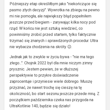
Późniejszy etap określiłbym jako "niekończące się
pasmo złych decyzji". Wywrotka na zbiegu na pewno
mi nie pomogła, ale największy błąd popełniłem
jeszcze przed biegiem - zarywając kilka nocy pod
rząd. W końcu nie jest sztuką wiedzieć, co
powinniśmy zrobić przed startem, tylko faktycznie
trzymać się znanych i sprawdzonych procedur. Ultra
nie wybacza chodzenia na skróty 😉.
Jednak jak to zwykle w życiu bywa - "nie ma tego
złego...". Chojnik 2022 był dla mnie niczym zimny
prysznic. Jestem pewien, że w dłuższej
perspektywie to przykre doświadczenie
zaprocentuje i przyniesie wiele dobrego. Muszę
przyznać, że nawet trochę się cieszę na tę
okoliczność, bo start sezonu jeszcze przede mną. Z
początkiem października czeka nas przygoda na
UltraKotlinie 140, będzie się działo!