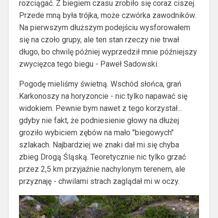
rozciągać. Z biegiem czasu zrobiło się coraz ciszej.
Przede mną była trójka, może czwórka zawodników.
Na pierwszym dłuższym podejściu wysforowałem
się na czoło grupy, ale ten stan rzeczy nie trwał
długo, bo chwilę później wyprzedził mnie późniejszy
zwycięzca tego biegu - Paweł Sadowski.
Pogodę mieliśmy świetną. Wschód słońca, grań
Karkonoszy na horyzoncie - nic tylko napawać się
widokiem. Pewnie bym nawet z tego korzystał...
gdyby nie fakt, że podniesienie głowy na dłużej
groziło wybiciem zębów na mało "biegowych"
szlakach. Najbardziej we znaki dał mi się chyba
zbieg Drogą Śląską. Teoretycznie nic tylko grzać
przez 2,5 km przyjaźnie nachylonym terenem, ale
przyznaję - chwilami strach zaglądał mi w oczy.