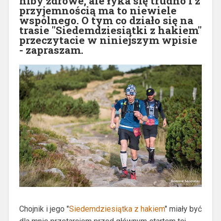
niby zdrowe, ale łyka się trudno i z
przyjemnością ma to niewiele
wspólnego. O tym co działo się na
trasie "Siedemdziesiątki z hakiem"
przeczytacie w niniejszym wpisie
- zapraszam.
Chojnik i jego "
Siedemdziesiątka z hakiem
" miały być