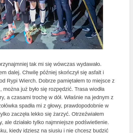
przynajmniej tak mi się wówczas wydawało.
 dalej. Chwilę później skończył się asfalt i
od Rypi Wierch. Dobrze pamiętałem to miejsce z
ej, można
już
było się rozpędzić. Trasa wiodła
ry, a czasami
trochę
w dół. Właśnie na jednym z
Czołówka spadła mi z głowy, prawdopodobnie w
tylko zaczęła lekko się żarzyć. Otrzeźwiałem
 ale działało tylko najmniejsze podświetlenie.
u, kiedy idziesz na siusiu i nie chcesz budzić