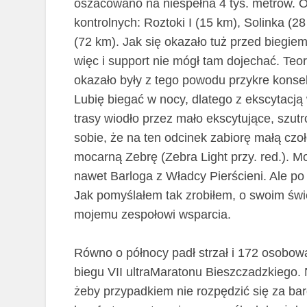
oszacowano na niespełna 4 tys. metrów. O
kontrolnych: Roztoki I (15 km), Solinka (2
(72 km). Jak się okazało tuż przed biegiem
więc i support nie mógł tam dojechać. Teore
okazało były z tego powodu przykre konse
Lubię biegać w nocy, dlatego z ekscytacją
trasy wiodło przez mało ekscytujące, szut
sobie, że na ten odcinek zabiorę małą c
mocarną Zebrę (Zebra Light przy. red.). Mo
nawet Barloga z Władcy Pierścieni. Ale p
Jak pomyślałem tak zrobiłem, o swoim św
mojemu zespołowi wsparcia.
Równo o północy padł strzał i 172 osobowa
biegu VII ultraMaratonu Bieszczadzkiego.
żeby przypadkiem nie rozpędzić się za bard