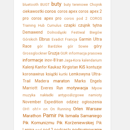
buty
bluetooth
BUGT
buty terenowe
Chojnik
coros
ciekawostki
coros apex
coros apex 2
pro
coros apex pro
coros pod 2
COROS
czapki
czujnik tętna
Training Hub
Cumulus
Demawend
Dolnośląski Festiwal Biegów
Elbrus
Garmin Ultra
Górskich
Evadict
Francja
Race
góry
gór Bardzkie
gór Sowie
Gruzja
Grossglockner
GUR
informacja prasowa
informacje
inov-8
Iran
Jaga-Kora
kalendarium
KiS
Kalenji
Kanfor
Kaukaz
Kirgistan
kontuzje
koronawirus
książki
Łemkowyna Ultra-
kurtki
maraton
Trail
Madera
Marks Engels
motywacja
Marriott Everes Run
Mpow
muzyka
nakładki antypoślizgowe
namioty
November Expedition
odzież
ogłoszenia
Orlen Warsaw
OH1
oh1+
on
On Running
Pamir
Marathon
Pik Ismaila Samaniego
Pik Komunizmu
Pik Korżeniewskiej
Pik
podsumowanie
Lenina
pod 2
podcasty