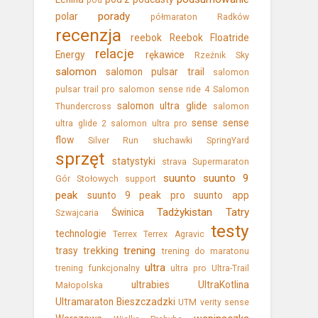
pod
porady
polar
półmaraton
Radków
recenzja
reebok
Reebok Floatride
relacje
Energy
rękawice
Rzeźnik Sky
salomon
salomon pulsar trail
salomon
pulsar trail pro
salomon sense ride 4
Salomon
salomon ultra glide
Thundercross
salomon
sense
sense
ultra glide 2
salomon ultra pro
flow
Silver Run
słuchawki
SpringYard
sprzęt
statystyki
strava
Supermaraton
suunto
suunto 9
Gór Stołowych
support
peak
suunto 9 peak pro
suunto app
Tadżykistan
Tatry
Świnica
Szwajcaria
testy
technologie
Terrex
Terrex Agravic
trening
trasy
trekking
trening do maratonu
ultra
trening funkcjonalny
ultra pro
Ultra-Trail
ultrabies
UltraKotlina
Małopolska
Ultramaraton Bieszczadzki
UTM
verity sense