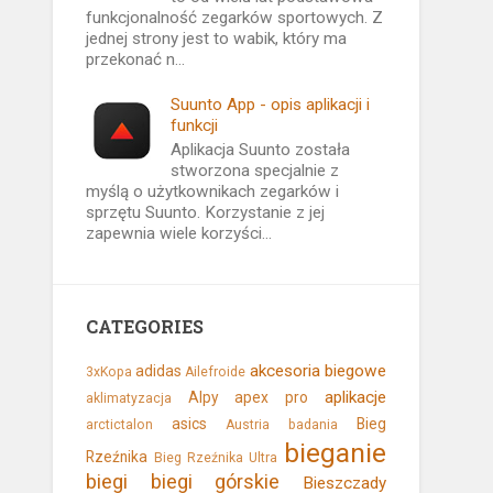
funkcjonalność zegarków sportowych. Z
jednej strony jest to wabik, który ma
przekonać n...
Suunto App - opis aplikacji i
funkcji
Aplikacja Suunto została
stworzona specjalnie z
myślą o użytkownikach zegarków i
sprzętu Suunto. Korzystanie z jej
zapewnia wiele korzyści...
CATEGORIES
akcesoria biegowe
adidas
3xKopa
Ailefroide
aplikacje
Alpy
apex pro
aklimatyzacja
asics
Bieg
arctictalon
Austria
badania
bieganie
Rzeźnika
Bieg Rzeźnika Ultra
biegi
biegi górskie
Bieszczady