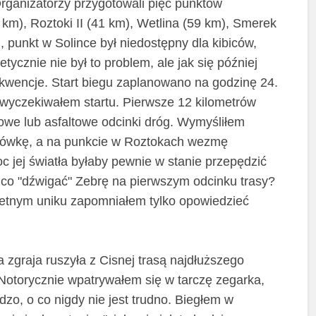
rganizatorzy przygotowali pięć punktów
8 km), Roztoki II (41 km), Wetlina (59 km), Smerek
, punkt w Solince był niedostępny dla kibiców,
tycznie nie był to problem, ale jak się później
kwencje. Start biegu zaplanowano na godzinę 24.
 wyczekiwałem startu. Pierwsze 12 kilometrów
rowe lub asfaltowe odcinki dróg. Wymyśliłem
zołówkę, a na punkcie w Roztokach wezmę
c jej światła byłaby pewnie w stanie przepędzić
o co "dźwigać" Zebrę na pierwszym odcinku trasy?
ietnym uniku zapomniałem tylko opowiedzieć
 zgraja ruszyła z Cisnej trasą najdłuższego
 Notorycznie wpatrywałem się w tarczę zegarka,
zo, o co nigdy nie jest trudno. Biegłem w