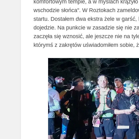
komfortowym tempie, a w myślach krążyło m
wschodzie słońca". W Roztokach zameldowa
startu. Dostałem dwa ekstra żele w garść, b
dojedzie. Na punkcie w zasadzie się nie z
zaczęła się wznosić, ale jeszcze nie na t
którymś z zakrętów uświadomiłem sobie, ż