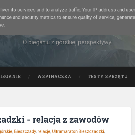
iver its services and to analyze traffic. Your IP address and use
mance and security metrics to ensure quality of service, generat
Rock&Run
se.
O bieganiu z górskiej perspektywy.
BIEGANIE
WSPINACZKA
TESTY SPRZĘTU
zadzki - relacja z zawodów
górskie
,
Bieszczady
,
relacje
,
Ultramaraton Bieszczadzki
,