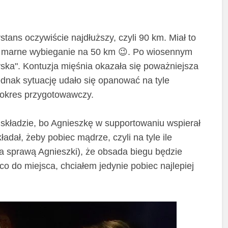
tans oczywiście najdłuższy, czyli 90 km. Miał to
am marne wybieganie na 50 km 😉. Po wiosennym
yska". Kontuzja mięśnia okazała się poważniejsza
ednak sytuację udało się opanować na tyle
 okres przygotowawczy.
składzie, bo Agnieszkę w supportowaniu wspierał
adał, żeby pobiec mądrze, czyli na tyle ile
za sprawą Agnieszki), że obsada biegu będzie
 do miejsca, chciałem jedynie pobiec najlepiej