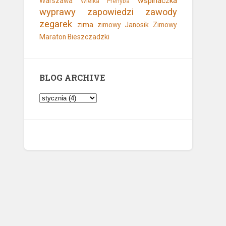
wspinaczka
Warszawa
Wielka Prehyba
wyprawy
zapowiedzi
zawody
zegarek
zima
zimowy Janosik
Zimowy
Maraton Bieszczadzki
BLOG ARCHIVE