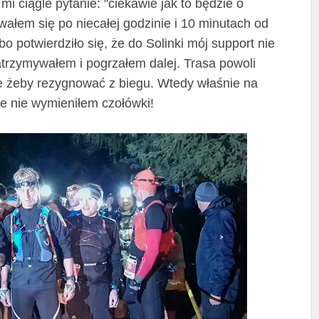
i ciągle pytanie: "ciekawie jak to będzie o
łem się po niecałej godzinie i 10 minutach od
o potwierdziło się, że do Solinki mój support nie
atrzymywałem i pogrzałem dalej. Trasa
powoli
yle żeby rezygnować z biegu. Wtedy właśnie na
e nie wymieniłem czołówki!