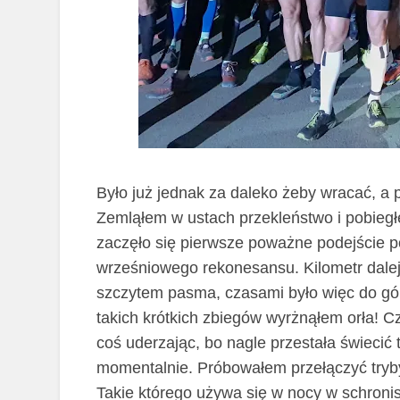
Było już jednak za daleko
żeby wracać,
a 
Zemląłem w ustach przekleństwo i pobiegłem
zaczęło się pierwsze poważne podejście p
wrześniowego rekonesansu. Kilometr dal
szczytem pasma, czasami było
więc
do gó
takich krótkich zbiegów wyrżnąłem orła! 
coś uderzając, bo nagle przestała świecić 
momentalnie. Próbowałem przełączyć tryby,
Takie którego używa się w nocy w schronisk