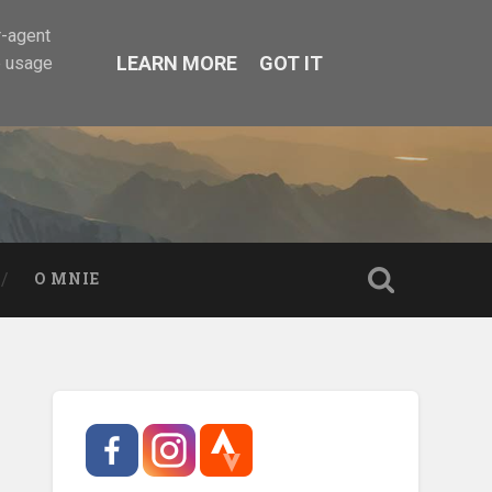
r-agent
LEARN MORE
GOT IT
e usage
O MNIE