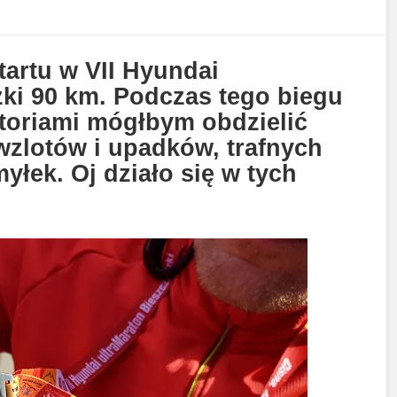
tartu w VII Hyundai
zki 90 km. Podczas tego biegu
istoriami mógłbym obdzielić
 wzlotów i upadków, trafnych
yłek. Oj działo się w tych