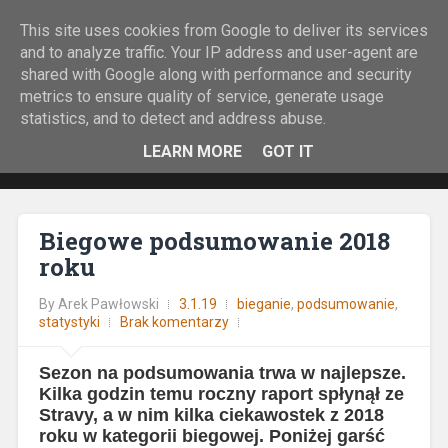
This site uses cookies from Google to deliver its services
Rock&Run
and to analyze traffic. Your IP address and user-agent are
shared with Google along with performance and security
O bieganiu z górskiej perspektywy.
metrics to ensure quality of service, generate usage
statistics, and to detect and address abuse.
LEARN MORE
GOT IT
Biegowe podsumowanie 2018
roku
By
Arek Pawłowski
3.1.19
bieganie
,
podsumowanie
,
statystyki
Brak komentarzy
Sezon na podsumowania trwa w najlepsze.
Kilka godzin temu roczny raport spłynął ze
Stravy, a w nim kilka ciekawostek z 2018
roku w kategorii biegowej. Poniżej garść