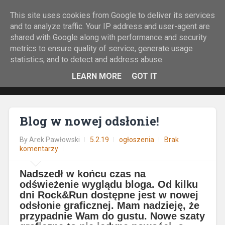
This site uses cookies from Google to deliver its services
Rock&Run
and to analyze traffic. Your IP address and user-agent are
shared with Google along with performance and security
O bieganiu z górskiej perspektywy.
metrics to ensure quality of service, generate usage
statistics, and to detect and address abuse.
LEARN MORE
GOT IT
Blog w nowej odsłonie!
By
Arek Pawłowski
5.2.19
ogłoszenia
Brak
komentarzy
Nadszedł w końcu czas na
odświeżenie wyglądu bloga. Od kilku
dni Rock&Run dostępne jest w nowej
odsłonie graficznej. Mam nadzieję, że
przypadnie Wam do gustu. Nowe szaty