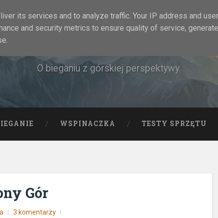
iver its services and to analyze traffic. Your IP address and use
mance and security metrics to ensure quality of service, generat
Rock&Run
se.
O bieganiu z górskiej perspektywy.
BIEGANIE
WSPINACZKA
TESTY SPRZĘTU
ony Gór
ja
3 komentarzy