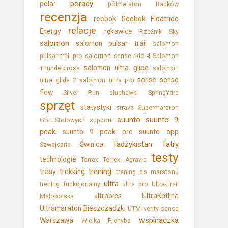
porady
polar
półmaraton
Radków
recenzja
reebok
Reebok Floatride
relacje
Energy
rękawice
Rzeźnik Sky
salomon
salomon pulsar trail
salomon
pulsar trail pro
salomon sense ride 4
Salomon
salomon ultra glide
Thundercross
salomon
sense
sense
ultra glide 2
salomon ultra pro
flow
Silver Run
słuchawki
SpringYard
sprzęt
statystyki
strava
Supermaraton
suunto
suunto 9
Gór Stołowych
support
peak
suunto 9 peak pro
suunto app
Tadżykistan
Tatry
Świnica
Szwajcaria
testy
technologie
Terrex
Terrex Agravic
trening
trasy
trekking
trening do maratonu
ultra
trening funkcjonalny
ultra pro
Ultra-Trail
ultrabies
UltraKotlina
Małopolska
Ultramaraton Bieszczadzki
UTM
verity sense
wspinaczka
Warszawa
Wielka Prehyba