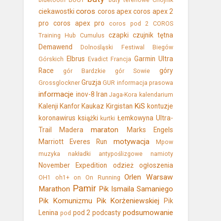
bluetooth
BUGT
buty terenowe
Chojnik
coros
ciekawostki
coros apex
coros apex 2
pro
coros apex pro
coros pod 2
COROS
czapki
czujnik tętna
Training Hub
Cumulus
Demawend
Dolnośląski Festiwal Biegów
Elbrus
Garmin Ultra
Górskich
Evadict
Francja
Race
góry
gór Bardzkie
gór Sowie
Gruzja
Grossglockner
GUR
informacja prasowa
informacje
inov-8
Iran
Jaga-Kora
kalendarium
KiS
Kalenji
Kanfor
Kaukaz
Kirgistan
kontuzje
koronawirus
książki
Łemkowyna Ultra-
kurtki
maraton
Trail
Madera
Marks Engels
motywacja
Marriott Everes Run
Mpow
muzyka
nakładki antypoślizgowe
namioty
November Expedition
odzież
ogłoszenia
Orlen Warsaw
OH1
oh1+
on
On Running
Pamir
Marathon
Pik Ismaila Samaniego
Pik Komunizmu
Pik Korżeniewskiej
Pik
podsumowanie
Lenina
pod 2
podcasty
pod