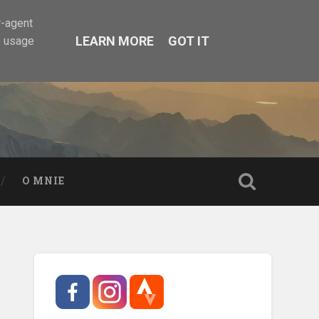
r-agent
LEARN MORE
GOT IT
e usage
O MNIE