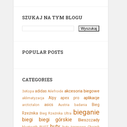
SZUKAJ NA TYM BLOGU
POPULAR POSTS
CATEGORIES
akcesoria biegowe
adidas
3xKopa
Ailefroide
aplikacje
Alpy
apex pro
aklimatyzacja
asics
Bieg
arctictalon
Austria
badania
bieganie
Rzeźnika
Bieg Rzeźnika Ultra
biegi
biegi górskie
Bieszczady
buty