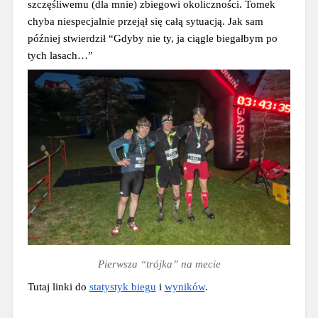
szczęśliwemu (dla mnie) zbiegowi okoliczności. Tomek 
chyba niespecjalnie przejął się całą sytuacją. Jak sam 
później stwierdził “Gdyby nie ty, ja ciągle biegałbym po 
tych lasach…”
Pierwsza “trójka” na mecie
Tutaj linki do 
statystyk biegu
 i 
wyników
.