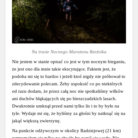
Na trasie Nocnego Maratonu Rzeźnika
Nie jestem w stanie opisać co jest w tym nocnym bieganiu, 
że jest ono dla mnie takie ekscytujące. Faktem jest, że 
podoba mi się to bardzo i jeżeli ktoś nigdy nie próbował to 
zdecydowanie polecam. Żeby uspokoić co po niektórych 
od razu dodam, że przez całą noc nie spotkaliśmy wilków 
ani duchów błąkających się po bieszczadzkich lasach. 
Dwukrotnie umknął przed nami tylko lis i to by było na 
tyle. Wydaje mi się, że byliśmy za głośni by natknąć się na 
jakąś większą zwierzynę.
Na punkcie odżywczym w okolicy Radziejowej (21 km) 
zatrzymałem się tylko na chwilę by napić się wody. Nie 