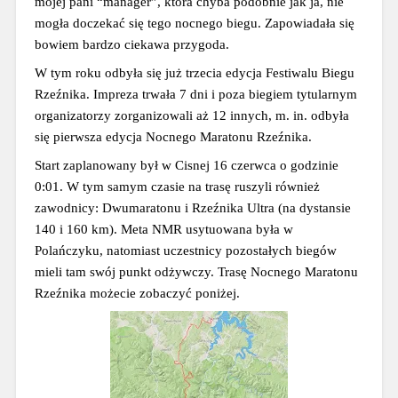
mojej pani “manager”, która chyba podobnie jak ja, nie 
mogła doczekać się tego nocnego biegu. Zapowiadała się 
bowiem bardzo ciekawa przygoda.
W tym roku odbyła się już trzecia edycja Festiwalu Biegu 
Rzeźnika. Impreza trwała 7 dni i poza biegiem tytularnym 
organizatorzy zorganizowali aż 12 innych, m. in. odbyła 
się pierwsza edycja Nocnego Maratonu Rzeźnika.
Start zaplanowany był w Cisnej 16 czerwca o godzinie 
0:01. W tym samym czasie na trasę ruszyli również 
zawodnicy: Dwumaratonu i Rzeźnika Ultra (na dystansie 
140 i 160 km). Meta NMR usytuowana była w 
Polańczyku, natomiast uczestnicy pozostałych biegów 
mieli tam swój punkt odżywczy. Trasę Nocnego Maratonu 
Rzeźnika możecie zobaczyć poniżej.