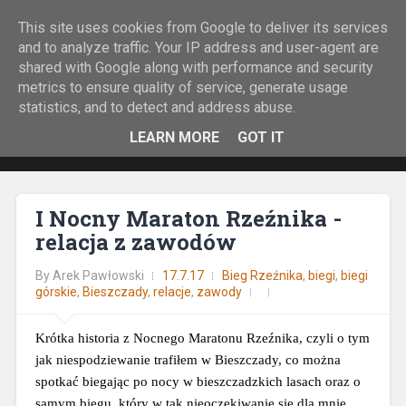
This site uses cookies from Google to deliver its services
Rock&Run
and to analyze traffic. Your IP address and user-agent are
shared with Google along with performance and security
O bieganiu z górskiej perspektywy.
metrics to ensure quality of service, generate usage
statistics, and to detect and address abuse.
LEARN MORE
GOT IT
I Nocny Maraton Rzeźnika -
relacja z zawodów
By
Arek Pawłowski
17.7.17
Bieg Rzeźnika
,
biegi
,
biegi
górskie
,
Bieszczady
,
relacje
,
zawody
Krótka historia z Nocnego Maratonu Rzeźnika, czyli o tym 
jak niespodziewanie trafiłem w Bieszczady, co można 
spotkać biegając po nocy w bieszczadzkich lasach oraz o 
samym biegu, który w tak nieoczekiwanie się dla mnie 