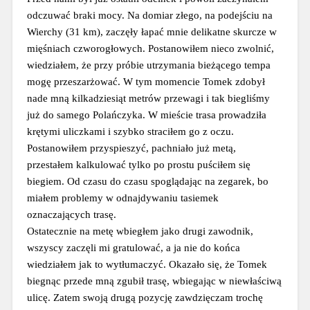
odczuwać braki mocy. Na domiar złego, na podejściu na 
Wierchy (31 km), zaczęły łapać mnie delikatne skurcze w 
mięśniach czworogłowych. Postanowiłem nieco zwolnić, 
wiedziałem, że przy próbie utrzymania bieżącego tempa 
mogę przeszarżować. W tym momencie Tomek zdobył 
nade mną kilkadziesiąt metrów przewagi i tak biegliśmy 
już do samego Polańczyka. W mieście trasa prowadziła 
krętymi uliczkami i szybko straciłem go z oczu. 
Postanowiłem przyspieszyć, pachniało już metą, 
przestałem kalkulować tylko po prostu puściłem się 
biegiem. Od czasu do czasu spoglądając na zegarek, bo 
miałem problemy w odnajdywaniu tasiemek 
oznaczających trasę.
Ostatecznie na metę wbiegłem jako drugi zawodnik, 
wszyscy zaczęli mi gratulować, a ja nie do końca 
wiedziałem jak to wytłumaczyć. Okazało się, że Tomek 
biegnąc przede mną zgubił trasę, wbiegając w niewłaściwą 
ulicę. Zatem swoją drugą pozycję zawdzięczam trochę 