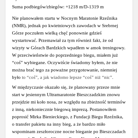
Suma podbiegów/zbiegów: +1218 m/D-1319 m
Nie planowałem startu w Nocnym Maratonie Rzeźnika 
(NMR), jednak po kwietniowych zawodach w Srebrnej 
Górze poczułem wielką chęć ponownie gdzieś 
wystartować. Przemawiał za tym również fakt, że od 
wizyty w Górach Bardzkich wpadłem w amok treningowy. 
W przeciwieństwie do poprzedniego biegu, miałem już 
“
coś
”
 wybiegane. Oczywiście świadomy byłem, że nie 
można brać tego za poważne przygotowanie, niemniej 
było 
to 
“coś”, a jak wiadomo lepsze “coś” niż “nic”.
W międzyczasie okazało się, że planowany przeze mnie 
start w jesiennym Ultramaratonie Bieszczadzkim znowu 
przejdzie mi koło nosa, ze względu na zbieżność terminów 
z inną, niekoniecznie biegową imprezą. Postanowiłem 
poprosić Mirka Bienieckiego, z Fundacji Biegu Rzeźnika, 
o transfer pakietu na inny bieg, a że bardzo miło 
wspominam zeszłoroczne nocne bieganie po Bieszczadach 